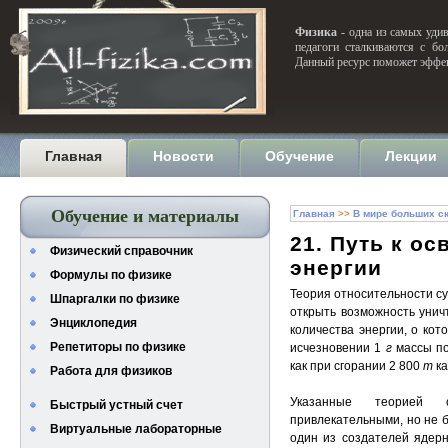
Физика
- одна из самых удив
педагоги сталкиваются с бо
Данный ресурс поможет эффек
Главная
Новости
Обучение
Лекции
Обучение и материалы
Главная
>>
В мире больших с
21. Путь к о
Физический справочник
энергии
Формулы по физике
Теория относительности с
Шпаргалки по физике
открыть возможность унич
Энциклопедия
количества энергии, о кот
Репетиторы по физике
исчезновении 1
г
массы по
как при сгорании 2 800
т
ка
Работа для физиков
Указанные теорией о
Быстрый устный счет
привлекательными, но не б
Виртуальные лабораторные
один из создателей ядер