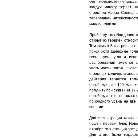
счет исчезновения массы
каждую минуту теряет н
огромной массы Солнца э
теперешней интенсивности
миллиардов лет.
Проблему освобождения я
открытию теорией относит
Тем самым была решена та
покоя, хотя далеко не пол
всего куска угля и исп
распоряжении имеются с
часть массы покоя некото
огромных количеств энер
дейтерия теряется тол
освобождению 129 млн.
к
получить при сжигании 17,
освобождается нескольк
природного урана на две 
энергии.
Для иллюстрации можно п
пущен первый блок Ново-
октября эта станция уже 
Для этого было израсх