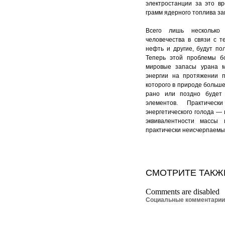
электростанции за это 
грамм ядерного топлива за
Всего лишь несколько
человечества в связи с те
нефть и другие, будут по
Теперь этой проблемы б
мировые запасы урана мо
энергии на протяжении п
которого в природе больше
рано или поздно будет
элементов. Практичес
энергетического голода — 
эквивалентности массы 
практически неисчерпаемы
СМОТРИТЕ ТАКЖ
Comments are disabled
Социальные комментари