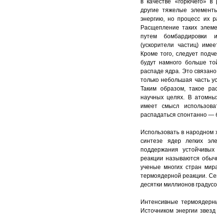
в качестве «горючего» в 
другие тяжелые элемент
энергию, но процесс их 
Расщепление таких элеме
путем бомбардировки 
(ускорители частиц) име
Кроме того, следует подче
будут намного больше то
распаде ядра. Это связано 
только небольшая часть у
Таким образом, такое ра
научных целях. В атомны
имеет смысл использова
распадаться спонтанно — 
Использовать в народном 
синтезе ядер легких эле
поддержания устойчивых 
реакции называются обыч
ученые многих стран мир
термоядерной реакции. Сей
десятки миллионов градусов
Интенсивные термоядерны
Источником энергии звезд