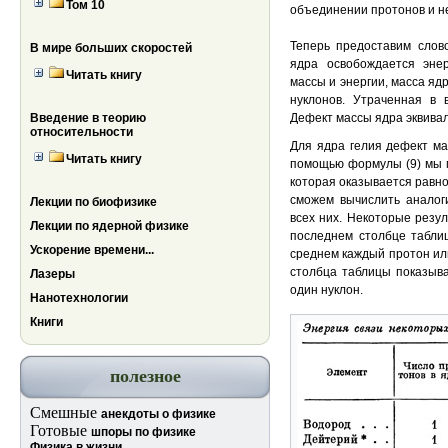
Том 10
объединении протонов и не
Теперь предоставим слов
В мире больших скоростей
ядра освобождается энер
Читать книгу
массы и энергии, масса я
нуклонов. Утраченная в 
Введение в теорию
Дефект массы ядра эквивал
относительности
Для ядра гелия дефект ма
Читать книгу
помощью формулы (9) мы м
которая оказывается равн
сможем вычислить аналог
Лекции по биофизике
всех них. Некоторые резул
Лекции по ядерной физике
последнем столбце таблиц
Ускорение времени...
среднем каждый протон или
столбца таблицы показыва
Лазеры
один нуклон.
Нанотехнологии
Книги
полезное
Смешные
анекдоты о физике
Готовые
шпоры по физике
Физика в жизни