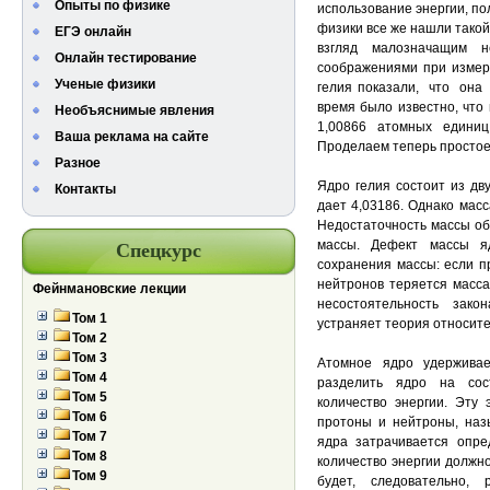
Опыты по физике
использование энергии, по
физики все же нашли такой
ЕГЭ онлайн
взгляд малозначащим н
Онлайн тестирование
соображениями при измер
Ученые физики
гелия показали, что она
время было известно, что
Необъяснимые явления
1,00866 атомных единиц
Ваша реклама на сайте
Проделаем теперь простое
Разное
Ядро гелия состоит из дв
Контакты
дает 4,03186. Однако масс
Недостаточность массы об
массы. Дефект массы я
Спецкурс
сохранения массы: если п
нейтронов теряется масса
Фейнмановские лекции
несостоятельность зак
Том 1
устраняет теория относите
Том 2
Том 3
Атомное ядро удержива
Том 4
разделить ядро на сос
Том 5
количество энергии. Эту
Том 6
протоны и нейтроны, наз
Том 7
ядра затрачивается опред
Том 8
количество энергии должн
Том 9
будет, следовательно,