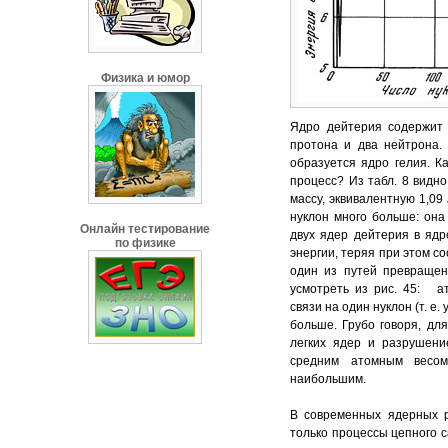
Физика и юмор
Ядро дейтерия содержит 
протона и два нейтрона.
образуется ядро гелия. К
процесс? Из табл. 8 видно
массу, эквивалентную 1,09
нуклон много больше: он
Онлайн тестирование
двух ядер дейтерия в ядр
по физике
энергии, теряя при этом с
один из путей превращен
усмотреть из рис. 45: ат
связи на один нуклон (т. е
больше. Грубо говоря, дл
легких ядер и разрушени
средним атомным весо
наибольшим.
В современных ядерных р
только процессы цепного 