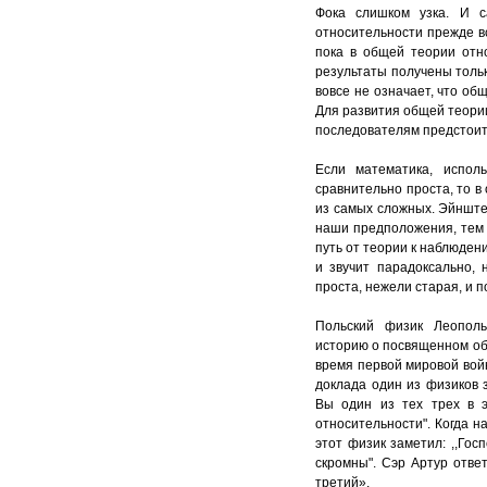
Фока слишком узка. И 
относительности прежде в
пока в общей теории отн
результаты получены толь
вовсе не означает, что об
Для развития общей теори
последователям предстоит
Если математика, исполь
сравнительно проста, то 
из самых сложных. Эйнште
наши предположения, тем 
путь от теории к наблюден
и звучит парадоксально,
проста, нежели старая, и 
Польский физик Леопол
историю о посвященном об
время первой мировой вой
доклада один из физиков з
Вы один из тех трех в 
относительности". Когда 
этот физик заметил: ,,Го
скромны". Сэр Артур ответ
третий».