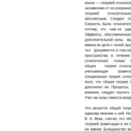
иначе — теорией относит
независимо от их ускоре
теорией относительнос
абсолютным. Следует по
Скорость была относит
потому, что нам не удал
Эффекты, обусловленн
дополнительной силы, 
имеем ли дело с силой, вы
тел (разумеется, в том сл
пространства в течени
относительно только 
общая теория относи
учитывающая гравитац
специальная теория отно
ясно, что общая теория 
дополняет ее. Процессы,
влияния, следует изучать
Учет же силы тяжести всег
Что касается общей теор
единому мнению о ней. Не
В. А. Фока, считая, что 
теорией гравитации и ни 
не имеем. Большинство же