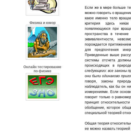
Если же в мире больше тел
можно говорить о вращении
какое именно тело вращае
Физика и юмор
критерия здесь никак
появляющуюся при враще
пространства в течение 
эквивалентности, невозмо
порождается притяжением д
для предпочтения инер
Приведенные выше рассуж
системы отсчета должн
происходящих в приро
Онлайн тестирование
следующего: все
законы п
по физике
они были одинаково приг
говоря, законы приро
наблюдатель, как бы он н
измерениями. Если основ
говорит только о равноме
принцип относительности
обобщение, которое обща
специальной теорией отно
Общая теория относительн
ее можно назвать теорией