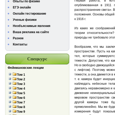
Первая работа, в кот
Опыты по физике
опубликованная в 1911 
ЕГЭ онлайн
распространение света». 
Онлайн тестирование
положения. Основы общей 
к 1916 г.
Ученые физики
Необъяснимые явления
Из каких же соображени
Ваша реклама на сайте
теории относительности
природы не требовало это
Разное
Контакты
Вообразим, что мы заклю
пространстве. Пусть на к
тел, которые суммируют
Спецкурс
тяжести. Допустим, что к
Но в свободно движущейся 
Фейнмановские лекции
с лифтом). Поэтому можно
тяжести, а она движется в
Том 1
т. е. камера будет инерц
Том 2
наблюдать небесные тела
Том 3
двигаясь неравномерно и к
Том 4
движение неинерциальный
Том 5
мировом пространстве св
Том 6
другой камеры тоже бу
Том 7
прямолинейно. Мы же буде
Том 8
измерения будут показы
Том 9