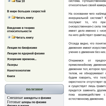
система. Путешественник
Том 10
относительно своей камер
В мире больших скоростей
На основании чего наблюд
Читать книгу
инерциальной системе? 
послужит то, что при
(«искусственная») сила тя
Введение в теорию
имеет дело именно с «иск
относительности
па него действует гравита
Читать книгу
Отсюда видно, что поняти
Лекции по биофизике
движения имеют искусстве
учение о движении без них.
Лекции по ядерной физике
Ускорение времени...
Откажемся от предпо
Лазеры
прямолинейному движению
движении тел, которое про
Нанотехнологии
телом, не обнаруживает 
Книги
будем говорить, что тел
окрестности отсутствует 
и существует лишь гравит
полезное
придется заменить другим
пока взаимодействие 
Смешные
анекдоты о физике
естественному движению.
Готовые
шпоры по физике
Физика в жизни