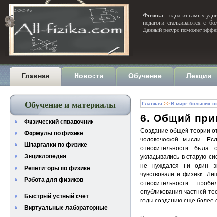
Физика
- одна из самых удив
педагоги сталкиваются с бо
Данный ресурс поможет эффек
Главная
Новости
Обучение
Лекции
Обучение и материалы
Главная
>>
В мире больших с
6. Общий при
Физический справочник
Создание общей теории о
Формулы по физике
человеческой мысли. Ес
Шпаргалки по физике
относительности была 
Энциклопедия
укладывались в старую си
не нуждался ни один э
Репетиторы по физике
чувствовали и физики. Ли
Работа для физиков
относительности проб
опубликования частной те
Быстрый устный счет
годы созданию еще более 
Виртуальные лабораторные