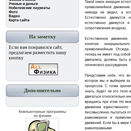
Такой закон инерции естес
Ученые и деньги
прямолинейное движение.
Нобелевские лауреаты
Фото
никогда не видел, а ес
Видео
Естественно движутся н
Карта сайта
естественно движутся 
сопротивления воздуха).
На заметку
Естественное движение
понятие инерциально
Если вам понравился сайт,
прямолинейным. Отсюда с
предлагаем разместить нашу
теперь не имеет под собой 
кнопку
двигались, должны быть 
логического рассуждения.
Представим себе, что во
которое мы и выберем за
процессов. С точки зрени
Дополнительно
знать, будет ли это тело
двигаться относительно и
вращаясь при этом. Но мо
движении единственного 
Компьютерные программы
бессмысленно пытаться от
по физике
равномерное и прямоли
движений. Если бы в мире 
равноправными.