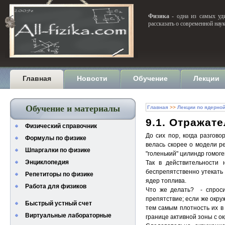
Физика
- одна из самых уди
рассказать о современной нау
Главная
Новости
Обучение
Лекции
Обучение и материалы
Главная
>>
Лекции по ядерно
9.1. Отражат
Физический справочник
До сих пор, когда разгов
Формулы по физике
велась скорее о модели р
Шпаргалки по физике
"голенький" цилиндр гомог
Энциклопедия
Так в действительности
беспрепятственно утекать 
Репетиторы по физике
ядер топлива.
Работа для физиков
Что же делать? - спроси
препятствие; если же окру
Быстрый устный счет
тем самым плотность их в
Виртуальные лабораторные
границе активной зоны с о