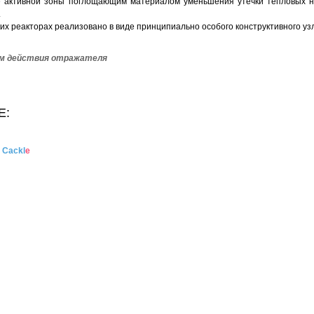
е активной зоны поглощающим материалом уменьшения утечки тепловых не
.
ских реакторах реализовано в виде принципиально особого конструктивного у
изм действия отражателя
Е:
и
Cackl
e