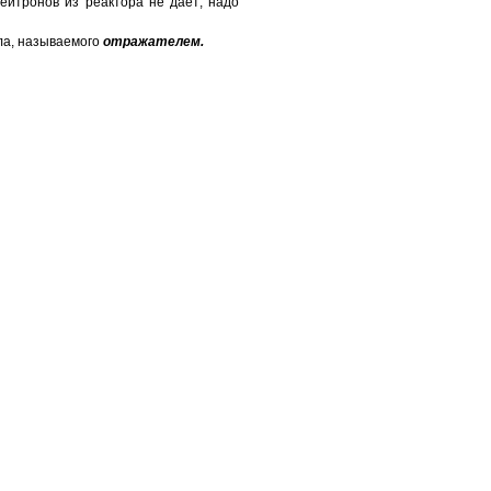
йтронов из реактора не даёт; надо
зла, называемого
отражателем.