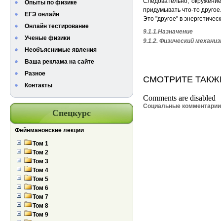
Следовательно, окружени
Опыты по физике
придумывать что-то другое
ЕГЭ онлайн
Это "другое" в энергетиче
Онлайн тестирование
9.1.1.Назначение
Ученые физики
9.1.2. Физический механ
Необъяснимые явления
Ваша реклама на сайте
Разное
СМОТРИТЕ ТАКЖ
Контакты
Comments are disabled
Социальные комментари
Спецкурс
Фейнмановские лекции
Том 1
Том 2
Том 3
Том 4
Том 5
Том 6
Том 7
Том 8
Том 9