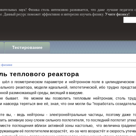
вительных наук! Физика столь интенсивно развивается, что даже лучшие педагоги 
ке. Данный ресурс поможет эффективно и интересно изучать физику.
Учите физику!
Тестирование
й физике
ель теплового реактора
ор шёл о геометрическом параметре и нейтронном поле в цилиндрическом 
еального реактора, модели идеальной, гипотетической, ибо трудно предста
енной размножающей среды, висящий в вакууме.
 не бывает. Не можем мы позволить тепловым нейтронам, столь труд
и навсегда теряться вне её, зная, что они могли бы "поработать созидател
те вы, - ведь нейтроны - электронейтральные частицы, поэтому даже т
жить активную зону слоем сильного поглотителя, то последний поглотит ут
 месте поглощения вблизи активной зоны настолько, что величина градиен
кружающим её поглотителем возрастёт, из-за чего возрастёт и скорость утечк