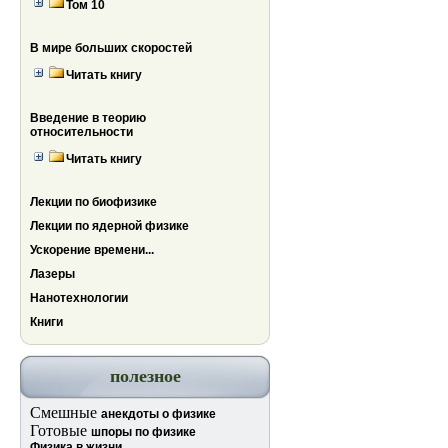
Том 10
В мире больших скоростей
Читать книгу
Введение в теорию
относительности
Читать книгу
Лекции по биофизике
Лекции по ядерной физике
Ускорение времени...
Лазеры
Нанотехнологии
Книги
полезное
Смешные
анекдоты о физике
Готовые
шпоры по физике
Физика в жизни