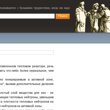
сталкиваются с большими трудностями, когда им надо
гомогенном тепловом реакторе, речь
вить что-либо более нереальное, чем
но генерируемым в активной зоне,
ьно", вызвав дополнительные деления
олстый слой вещества для них - не
екающие тепловые нейтроны, уменьшив
та плотности тепловых нейтронов на
и нейтронов из активной зоны.