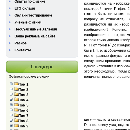
Опыты по физике
различаются на изображен
ЕГЭ онлайн
некоторой точки Р (фиг. 
(такого быть не может, 
Онлайн тестирование
вопросу не относится). 
Ученые физики
различаются ли их изобр
Необъяснимые явления
изображения? Конечно,
изображения, но то, что м
Ваша реклама на сайте
вторая точка давала изоб
Разное
P`RT от точки Р` до изобр
Контакты
бы в Т, т. е. изображения
имеют разные фокусы, и 
следующим правилом: изоб
Спецкурс
одного источника к изобр
этого необходимо, чтобы 
Фейнмановские лекции
величины, примерно равно
Том 1
Том 2
Том 3
Том 4
Том 5
Том 6
Том 7
где v — частота света (чис
Том 8
D, а половину угла, под ко
Том 9