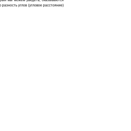
орый мы можем увидеть, оказываются
разность углов (угловое расстояние)