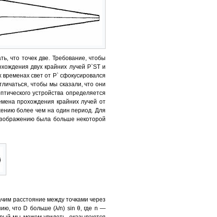
ь, что точек две. Требование, чтобы
охождения двух крайних лучей P`ST и
 временах свет от Р` сфокусировался
тличаться, чтобы мы сказали, что они
птического устройства определяется
емена прохождения крайних лучей от
жению более чем на один период. Для
 изображению была больше некоторой
начим расстояние между точками через
ию, что D больше (λ/n) sin θ, где n —