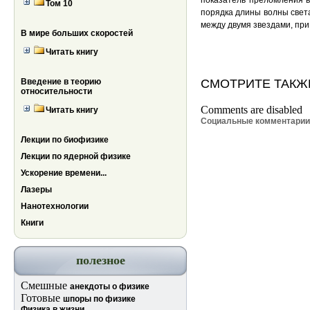
показатель преломления в
Том 10
порядка длины волны света
между двумя звездами, при 
В мире больших скоростей
Читать книгу
Введение в теорию
СМОТРИТЕ ТАКЖ
относительности
Comments are disabled
Читать книгу
Социальные комментари
Лекции по биофизике
Лекции по ядерной физике
Ускорение времени...
Лазеры
Нанотехнологии
Книги
полезное
Смешные
анекдоты о физике
Готовые
шпоры по физике
Физика в жизни