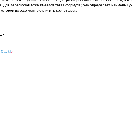
 точке Р, а λ — длина волны. Отсюда размеры самого малого объекта, кот
. Для телескопов тоже имеется такая формула; она определяет наименьшую 
которой их еще можно отличить друг от друга.
Е:
и
Cackl
e