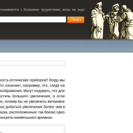
сталкиваются с большими трудностями, когда им надо
ность оптических приборов? Когда мы
о означает, например, что, глядя на
зображении. Могут подумать, что для
остичь большего увеличения, а если
ин, почему бы не увеличить желаемое
но добиться увеличения более чем в
нышка, расположенные так близко одно
принципа наименьшего времени.