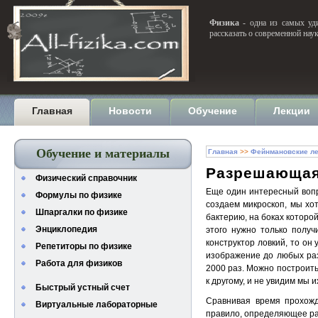
Физика
- одна из самых уди
рассказать о современной нау
Главная
Новости
Обучение
Лекции
Обучение и материалы
Главная
>>
Фейнмановские ле
Разрешающая
Физический справочник
Еще один интересный вопр
Формулы по физике
создаем микроскоп, мы хот
Шпаргалки по физике
бактерию, на боках которо
Энциклопедия
этого нужно только получ
конструктор ловкий, то он
Репетиторы по физике
изображение до любых раз
Работа для физиков
2000 раз. Можно построить
к другому, и не увидим мы
Быстрый устный счет
Сравнивая время прохожд
Виртуальные лабораторные
правило, определяющее ра