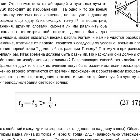
ии. Отвлечемся пока от аберраций и пусть все лучи от
27.9) проходят дo изображения Т за одно и то же время
поскольку система несовершенна, но это уже к данному
Возьмем еще одну близлежащую точку Р` и посмотрим,
ажения. Другими словами, сможем ли мы различить оба
 согласно геометрической оптике, должно быть два
ы увидим, может оказаться весьма расплывчатым, и нам не удастся разобрат
ражение, отличное от первого, сводится к следующему условию: времена пр
ажения первой точки Т должны быть разными. Почему? Потому что при равных
 совпали бы. Итак времена должны быть разными. Но насколько они должны о
обе точки на изображении различимы? Разрешающая способность любого о
ражения двух точечных источников могут быть различимы, если только вр
ажению второго отличаются от времени прохождения к собственному изобра
разность времен прохождения верхнего и нижнего крайних лучей к чужому
й периоду колебания световой волны:
ло колебаний в секунду, или скорость света, деленная на длину волны). Обоз
торым видна линза из точки Р, через θ; тогда (27.17) равносильно утвержден