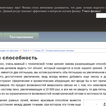
вительных наук! Физика столь интенсивно развивается, что даже лучшие педагоги 
ке. Данный ресурс поможет эффективно и интересно изучать физику.
Учите физику!
Тестирование
кции по физике
>>
Том 3
>>
Глава 27. Геометрическая оптика
 способность
ос, очень важный с технической точки зрения: какова разрешающая способ
им целиком видеть тот объект, который находится в поле нашего зрения. Эт
й имеются два пятнышка, мы хотим различить оба пятнышка на увеличенном и
ить достаточное увеличение, ведь всегда можно добавить еще линзы и д
 устранит сферические и хроматические аберрации; вот вроде бы и нет прич
меров. Но предел возможностей микроскопа связан не с тем, что невозмож
 систему линз, увеличивающую в 10 000 раз, и все же не увидеть те два пят
 их из-за ограниченности возможностей геометрической оптики и неточности 
ения равных лучей, можно красивым способом вывести
сстояние между двумя точками, при котором эти точки еще