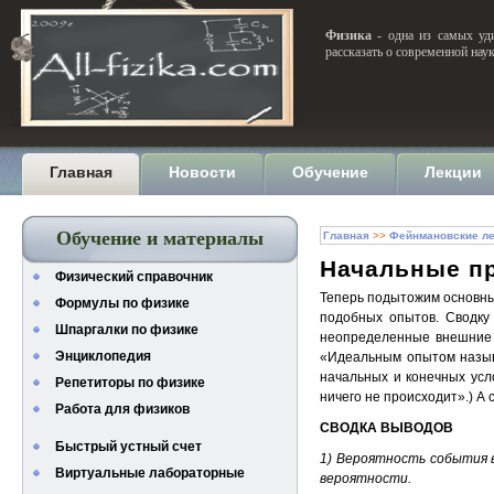
Физика
- одна из самых уди
рассказать о современной нау
Главная
Новости
Обучение
Лекции
Обучение и материалы
Главная
>>
Фейнмановские ле
Начальные п
Физический справочник
Теперь подытожим основны
Формулы по физике
подобных опытов. Сводку 
Шпаргалки по физике
неопределенные внешние в
Энциклопедия
«Идеальным опытом называ
начальных и конечных усл
Репетиторы по физике
ничего не происходит».) А 
Работа для физиков
СВОДКА ВЫВОДОВ
Быстрый устный счет
1) Вероятность события 
Виртуальные лабораторные
вероятности.