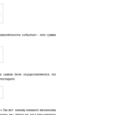
а вероятности события— это сумма
на самом деле осуществляется, то
утствует.
» Так вот: никому никакого механизма
нили» мы. Никто не даст вам никакого