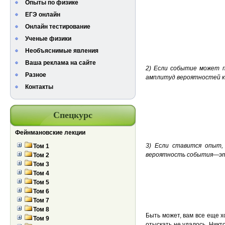
Опыты по физике
ЕГЭ онлайн
Онлайн тестирование
Ученые физики
Необъяснимые явления
Ваша реклама на сайте
2) Если событие может 
Разное
амплитуд вероятностей к
Контакты
Спецкурс
Фейнмановские лекции
3) Если ставится опыт,
Том 1
вероятность события—это
Том 2
Том 3
Том 4
Том 5
Том 6
Том 7
Том 8
Быть может, вам все еще х
Том 9
отыскать не удалось. Никт