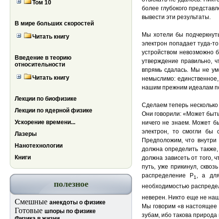
Том 10
более глубокого представл
вывести эти результаты.
В мире больших скоростей
Мы хотели бы подчеркнуть
Читать книгу
электрон попадает туда-то
устройством невозможно б
Введение в теорию
утверждение правильно, ч
относительности
впрямь сдалась. Мы не ум
Читать книгу
немыслимо: единственное,
нашим прежним идеалам пон
Лекции по биофизике
Сделаем теперь несколько 
Лекции по ядерной физике
Они говорили: «Может быть
Ускорение времени...
ничего не знаем. Может б
электрон, то смогли бы 
Лазеры
Предположим, что внутри 
Нанотехнологии
должна определить также,
Книги
должна зависеть от того, ч
путь, уже прикинул, сквоз
распределение Р
, а дл
1
полезное
необходимостью распреде
неверен. Никто еще не наш
Смешные
анекдоты о физике
Мы говорим «в настоящее в
Готовые
шпоры по физике
зубам, ибо такова природа
Физика в жизни