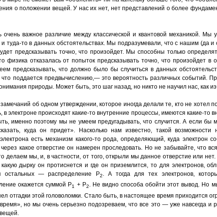
ения о положении вещей. У нас их нет, нет представлений о более фундаме
 очень важное различие между классической и квантовой механикой. Мы уж
 и туда-то в данных обстоятельствах. Мы подразумевали, что с нашим (да 
удет предсказывать точно, что произойдет. Мы способны только определят
то физика отказалась от попыток предсказывать точно, что произойдет в 
еем предсказывать, что должно было бы случиться в данных обстоятельств
 что поддается предвычислению,— это вероятность различных событий. Пр
имания природы. Может быть, это шаг назад, но никто не научил нас, как из
замечаний об одном утверждении, которое иногда делали те, кто не хотел 
, в электроне происходят какие-то внутренние процессы, имеются какие-то 
ыть, именно поэтому мы не умеем предугадывать, что случится. А если бы 
сказать, куда он придет». Насколько нам известно, такой возможности 
электрона есть механизм какого-то рода, определяющий, куда электрон со
 через какое отверстие он намерен проследовать. Но не забывайте, что вс
то делаем мы, и, в частности, от того, открыли мы данное отверстие или нет.
ь какую дырку он протиснется и где он приземлится, то для электронов, о
я остальных — распределение Р
. А тогда для тех электронов, кото
2
ление окажется суммой P
+ P
. He видно способа обойти этот вывод. Но м
1
2
ел отгадки этой головоломки. Стало быть, в настоящее время приходится ог
ремя», но мы очень серьезно подозреваем, что все это — уже навсегда и р
 вещей.