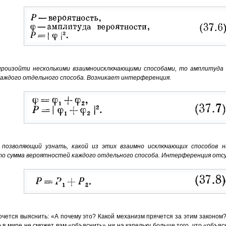
произойти несколькими взаимноисключающими способами, то амплитуд
аждого отдельного способа. Возникает интерференция.
 позволяющий узнать, какой из этих взаимно исключающих способов 
 сумма вероятностей каждого отдельного способа. Интерференция отс
очется выяснить: «А почему это? Какой механизм прячется за этим законом?
о в мире не сможет вам «объяснить» ни на капельку больше того, что «объяс