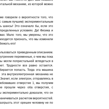
нтальной механике, из которой можно
е говорили о вероятности того, что
и с самым лучшим) экспериментальным
ь шансы! Это означало бы, если это
определенных условиях. Да! Физика и
ах. Мало того, мы уверены, что это
иходится признать, что мы изменили
бежать его!
пользоваться приведенным описанием.
внутренние переменные, о чем мы пока
мы могли попристальней вглядеться в
нет. Трудности все равно остаются.
бирается попасть. Тогда эта машина
я эта внутриэлектронная механика не
 Значит, если электрон, отправляясь в
блюбовавших отверстие 1, мы получим
рые прошли через оба отверстия, с
ы экспериментально доказали, что он
раничиваться расчетом вероятностей.
азгрызть этот орешек человеку не по