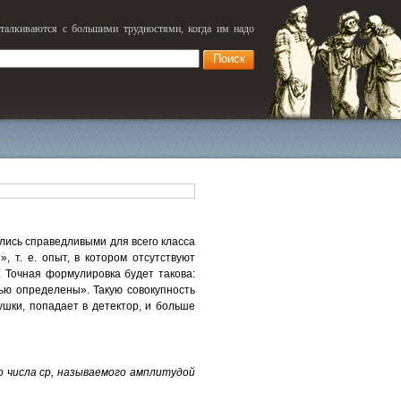
сталкиваются с большими трудностями, когда им надо
лись справедливыми для всего класса
 т. е. опыт, в котором отсутствуют
 Точная формулировка будет такова:
ью определены». Такую совокупность
шки, попадает в детектор, и больше
 числа ср, называемого амплитудой