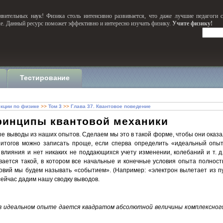
вительных наук! Физика столь интенсивно развивается, что даже лучшие педагоги 
ке. Данный ресурс поможет эффективно и интересно изучать физику.
Учите физику!
Тестирование
кции по физике
>>
Том 3
>>
Глава 37. Квантовое поведение
ринципы квантовой механики
е выводы из наших опытов. Сделаем мы это в такой форме, чтобы они оказа
итогов можно записать проще, если сперва определить «идеальный опыт»,
лияния и нет никаких не поддающихся учету изменении, колебаний и т. д.
ется такой, в котором все начальные и конечные условия опыта полност
овий мы будем называть «событием». (Например: «электрон вылетает из пу
сейчас дадим нашу сводку выводов.
в идеальном опыте дается квадратом абсолютной величины комплексного