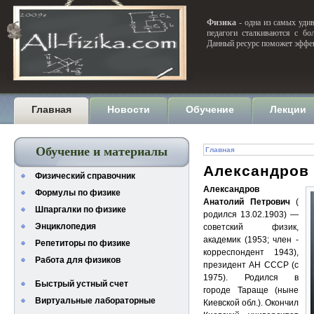
Физика
- одна из самых удив
педагоги сталкиваются с бо
Данный ресурс поможет эффек
Главная
Новости
Обучение
Лекции
Обучение и материалы
Главная
Александров
Физический справочник
Александров
Формулы по физике
Анатолий Петрович
(
Шпаргалки по физике
родился 13.02.1903) —
Энциклопедия
советский физик,
академик (1953; член -
Репетиторы по физике
корреспондент 1943),
Работа для физиков
президент АН СССР (с
1975). Родился в
Быстрый устный счет
городе Тараще (ныне
Виртуальные лабораторные
Киевской обл.). Окончил