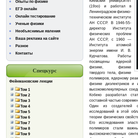
Киевский университет
Опыты по физике
(19зо) и работал в
ЕГЭ онлайн
Ленинградском физико-
Онлайн тестирование
техническом институте
АН СССР. В 1946-55-
Ученые физики
директор Института
Необъяснимые явления
физических проблем
Ваша реклама на сайте
АН СССР, с 1960 —
Института атомной
Разное
энергии имени И. В.
Контакты
Курчатова. Работы
посвящены ядерной
физике, физике
Спецкурс
твердого тела, физике
полимеров, ядерному реак
Фейнмановские лекции
физике диэлектриков и и
высокомолекулярных соед
Том 1
Кобеко разработал ста
Том 2
составной частью современ
Том 3
Один из создателей ф
Том 4
исследований в этой обл
Том 5
теории физических свойст
Том 6
Его исследования элас
Том 7
полимеров стали важн
Том 8
высококачественных синт
Том 9