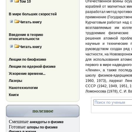
Отечественной войны осущ
Том 10
кораблей от магнитных мин
разработал метод противо
В мире больших скоростей
применение (Государственн
Читать книгу
Курчатовым работал над с
возглавляемые им колл
трудоемкие физические
Введение в теорию
решения атомной пробл
относительности
научные и технические 
Читать книгу
руководством создан ряд 
частности, на Нововоронеж
Лекции по биофизике
для использования атомн
первого в мире надводног
Лекции по ядерной физике
«Ленин», а также послед
Ускорение времени...
школу физиков-ядерщиков
Лазеры
1960, 1973), лауреат Ле
СССР (1942, 1949, 1951, 1
Нанотехнологии
Ломоносова (1978), С. И. Ва
Книги
полезное
Смешные
анекдоты о физике
Готовые
шпоры по физике
Физика в жизни