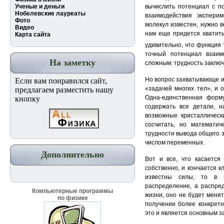
Ученые и деньги
вычислить потенциал с п
Нобелевские лауреаты
взаимодействия экспери
Фото
молекул известен, нужно в
Видео
нам еще придется хватить
Карта сайта
удивительно, что функция т
точный потенциал взаим
На заметку
сложным: трудность заклю
Но вопрос захватывающе ин
Если вам понравился сайт,
«задачей многих тел», и 
предлагаем разместить нашу
Одна-единственная форму
кнопку
содержать все детали, н
возможные кристаллическ
сосчитать, но математич
трудности вывода общего з
числом переменных.
Дополнительно
Вот и все, что касается
собственно, и кончается к
известны силы, то в 
распределение, а распред
Компьютерные программы
жизни, оно не будет менят
по физике
получении более конкрет
это и является основным з