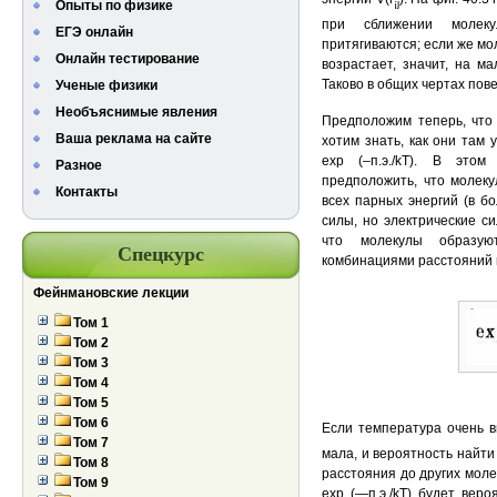
¡j
Опыты по физике
при сближении молеку
ЕГЭ онлайн
притягиваются; если же мо
Онлайн тестирование
возрастает, значит, на м
Таково в общих чертах пов
Ученые физики
Необъяснимые явления
Предположим теперь, что
Ваша реклама на сайте
хотим знать, как они там 
ехр (–п.э./kT). В это
Разное
предположить, что молеку
Контакты
всех парных энергий (в б
силы, но электрические си
что молекулы образую
Спецкурс
комбинациями расстояний 
Фейнмановские лекции
Том 1
Том 2
Том 3
Том 4
Том 5
Том 6
Если температура очень вы
Том 7
мала, и вероятность найти
Том 8
расстояния до других моле
Том 9
ехр (—п.э./kТ) будет вер