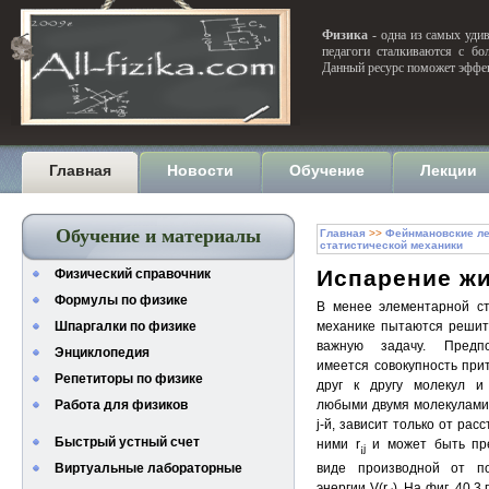
Физика
- одна из самых удив
педагоги сталкиваются с бо
Данный ресурс поможет эффек
Главная
Новости
Обучение
Лекции
Обучение и материалы
Главная
>>
Фейнмановские ле
статистической механики
Испарение ж
Физический справочник
Формулы по физике
В менее элементарной ст
Шпаргалки по физике
механике пытаются реши
важную задачу. Предп
Энциклопедия
имеется совокупность при
Репетиторы по физике
друг к другу молекул и
Работа для физиков
любыми двумя молекулами,
j-й, зависит только от рас
Быстрый устный счет
ними r
и может быть пр
¡j
Виртуальные лабораторные
виде производной от по
энергии V(r
). На фиг. 40.