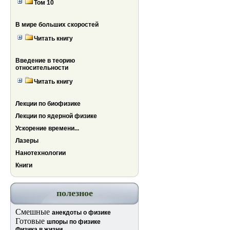
Том 10
В мире больших скоростей
Читать книгу
Введение в теорию
относительности
Читать книгу
Лекции по биофизике
Лекции по ядерной физике
Ускорение времени...
Лазеры
Нанотехнологии
Книги
полезное
Смешные
анекдоты о физике
Готовые
шпоры по физике
Физика в жизни