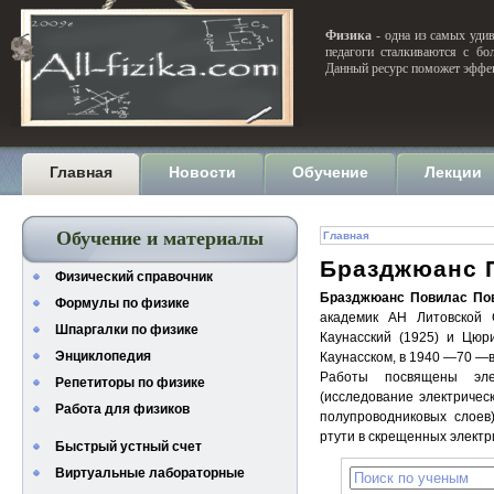
Физика
- одна из самых удив
педагоги сталкиваются с бо
Данный ресурс поможет эффек
Главная
Новости
Обучение
Лекции
Обучение и материалы
Главная
Бразджюанс 
Физический справочник
Бразджюанс Повилас По
Формулы по физике
академик АН Литовской 
Шпаргалки по физике
Каунасский (1925) и Цюри
Энциклопедия
Каунасском, в 1940 —70 —в
Работы посвящены эле
Репетиторы по физике
(исследование электрическ
Работа для физиков
полупроводниковых слоев
ртути в скрещенных электр
Быстрый устный счет
Виртуальные лабораторные