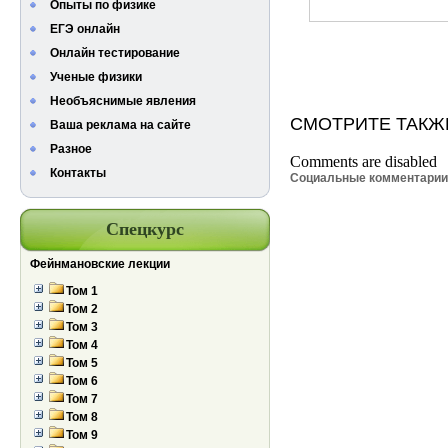
Опыты по физике
ЕГЭ онлайн
Онлайн тестирование
Ученые физики
Необъяснимые явления
СМОТРИТЕ ТАКЖ
Ваша реклама на сайте
Разное
Comments are disabled
Контакты
Социальные комментари
Спецкурс
Фейнмановские лекции
Том 1
Том 2
Том 3
Том 4
Том 5
Том 6
Том 7
Том 8
Том 9