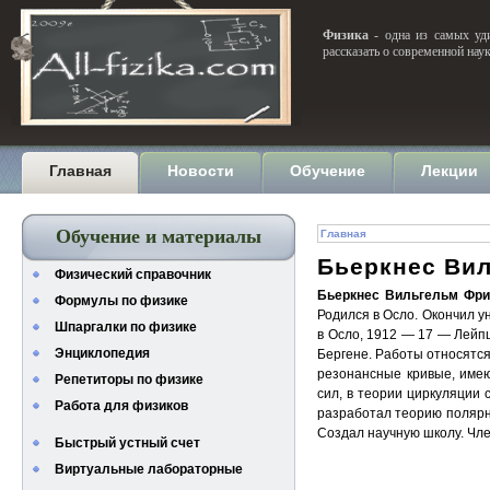
Физика
- одна из самых уди
рассказать о современной нау
Главная
Новости
Обучение
Лекции
Обучение и материалы
Главная
Бьеркнес Ви
Физический справочник
Бьеркнес Вильгельм Фри
Формулы по физике
Родился в Осло. Окончил ун
Шпаргалки по физике
в Осло, 1912 — 17 — Лейпц
Энциклопедия
Бергене. Работы относятся
резонансные кривые, имею
Репетиторы по физике
сил, в теории циркуляции
Работа для физиков
разработал теорию полярно
Создал научную школу. Чле
Быстрый устный счет
Виртуальные лабораторные