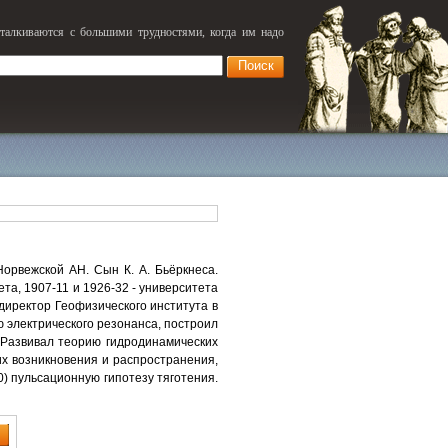
сталкиваются с большими трудностями, когда им надо
орвежской АН. Сын К. А. Бьёркнеса.
та, 1907-11 и 1926-32 - университета
директор Геофизического института в
ю электрического резонанса, построил
 Развивал теорию гидродинамических
их возникновения и распространения,
) пульсационную гипотезу тяготения.