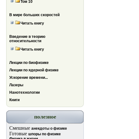
Том 10
В мире больших скоростей
Читать книгу
Введение в теорию
относительности
Читать книгу
Лекции по биофизике
Лекции по ядерной физике
Ускорение времени...
Лазеры
Нанотехнологии
Книги
полезное
Смешные
анекдоты о физике
Готовые
шпоры по физике
Физика в жизни