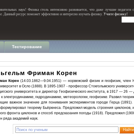
вительных наук! Физика столь интенсивно развивается, что даже лучшие педагоги 
ке. Данный ресурс поможет эффективно и интересно изучать физику.
Учите физику!
Тестирование
льгельм Фриман Корен
ман Корен
(14.03.1862—9.04.1951) — норвежский физик и геофизик, член Н
иверситет в Осло (1888). В 1895-1907 - профессор Стокгольмского университе
игского университета и директор Геофизического института, в 1917 — 26 — 
 к электродинамике, гидродинамике, метеорологии, геофизике. Развил теори
щие важное значение для понимания экспериментов городе Герца (1891).
 сформулировал теорему Бьёркнеса. Предложил модель строения циклонов, 
го фронта циклонов и способ предсказания погоды (1918). Предложил (1900
н ряда академий наук.