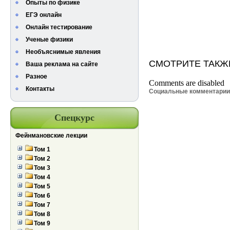
Опыты по физике
ЕГЭ онлайн
Онлайн тестирование
Ученые физики
Необъяснимые явления
СМОТРИТЕ ТАКЖ
Ваша реклама на сайте
Разное
Comments are disabled
Контакты
Социальные комментари
Спецкурс
Фейнмановские лекции
Том 1
Том 2
Том 3
Том 4
Том 5
Том 6
Том 7
Том 8
Том 9