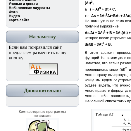
3
(
Δ
t)
,
Ученые и деньги
Нобелевские лауреаты
3
а
s = At
+ Bt + C,
Фото
2
то
Δ
s = 3At
Δ
t+B
Δ
t + 3At(
Видео
Карта сайта
Но нам нужна не сама вел
получим выражение
2
Δs/Δt = 3At
+ B + 3At(Δt) +
На заметку
которое после устремления
2
ds/dt = 3At
+ B.
Если вам понравился сайт,
предлагаем разместить нашу
В этом состоит процес
кнопку
функций. На самом деле он 
Заметьте, что если в разл
2
пропорциональные (Δt)
ил
можно сразу вычеркнуть, п
конце мы будем Δt устрем
будете видеть, что нужно
Дополнительно
много правил и формул дл
можно либо запомнить,
Небольшой список таких п
Компьютерные программы
по физике