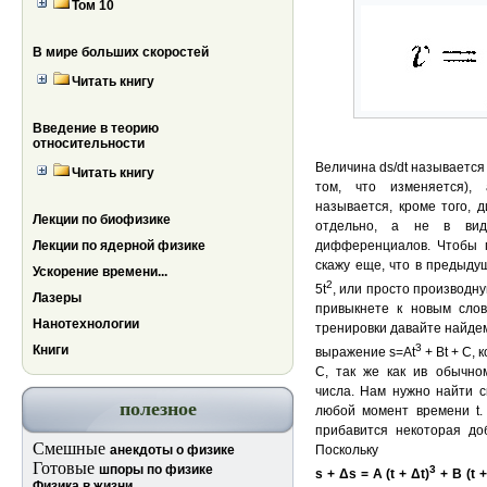
Том 10
В мире больших скоростей
Читать книгу
Введение в теорию
относительности
Величина ds/dt называется
Читать книгу
том, что изменяется),
называется, кроме того, 
Лекции по биофизике
отдельно, а не в вид
Лекции по ядерной физике
дифференциалов. Чтобы п
скажу еще, что в предыд
Ускорение времени...
2
5t
, или просто производну
Лазеры
привыкнете к новым слов
Нанотехнологии
тренировки давайте найде
3
Книги
выражение s=At
+ Bt + C, 
С, так же как ив обычно
числа. Нам нужно найти с
полезное
любой момент времени t. 
прибавится некоторая доб
Смешные
анекдоты о физике
Поскольку
Готовые
шпоры по физике
3
s + Δs = A (t + Δt)
+ В (t +
Физика в жизни