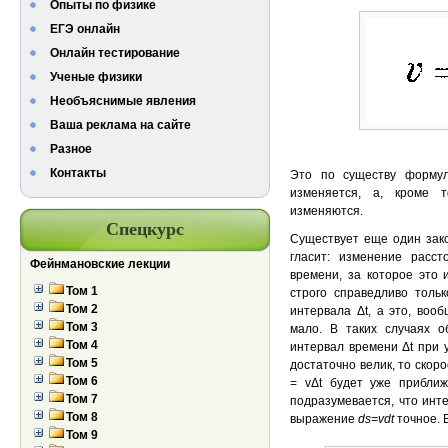
Опыты по физике
ЕГЭ онлайн
Онлайн тестирование
Ученые физики
Необъяснимые явления
Ваша реклама на сайте
Разное
Контакты
Это по существу формула
изменяется, а, кроме 
изменяются.
Спецкурс
Существует еще один зако
гласит: изменение расст
Фейнмановские лекции
времени, за которое это 
Том 1
строго справедливо тольк
Том 2
интервала Δt, а это, вооб
Том 3
мало. В таких случаях 
Том 4
интервал времени Δt при у
Том 5
достаточно велик, то скор
Том 6
= vΔt будет уже прибли
Том 7
подразумевается, что инт
Том 8
выражение
ds=vdt
точное. 
Том 9