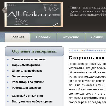
Физика
- одна из самых удив
педагоги сталкиваются с бо
Данный ресурс поможет эффек
Главная
Новости
Обучение
Лекции
Обучение и материалы
Главная
>>
Фейнмановские ле
Скорость как
Физический справочник
Процедура, которую мы тол
Формулы по физике
математике, что для велич
Шпаргалки по физике
обозначается как Δt, а х —
Энциклопедия
t», причем подразумеваетс
ни в коем случае не означа
Репетиторы по физике
sin Θ не означает sin*Θ.
Работа для физиков
значок Δ напоминает нам о 
его нельзя сократить в о
Быстрый устный счет
sinΘ/sin2Θ сократить все
Виртуальные лабораторные
скорость равна пределу отн