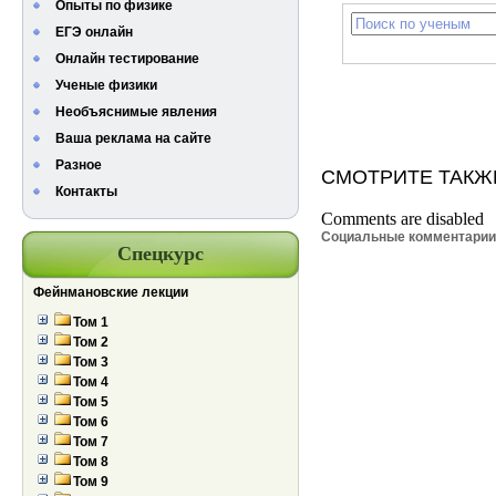
Опыты по физике
ЕГЭ онлайн
Онлайн тестирование
Ученые физики
Необъяснимые явления
Ваша реклама на сайте
Разное
СМОТРИТЕ ТАКЖ
Контакты
Comments are disabled
Социальные комментари
Спецкурс
Фейнмановские лекции
Том 1
Том 2
Том 3
Том 4
Том 5
Том 6
Том 7
Том 8
Том 9