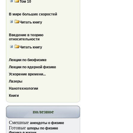
Том 10
В мире больших скоростей
Читать книгу
Введение в теорию
относительности
Читать книгу
Лекции по биофизике
Лекции по ядерной физике
Ускорение времени...
Лазеры
Нанотехнологии
Книги
полезное
Смешные
анекдоты о физике
Готовые
шпоры по физике
Физика в жизни