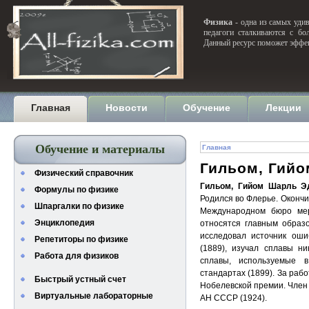
Физика
- одна из самых удив
педагоги сталкиваются с бо
Данный ресурс поможет эффек
Главная
Новости
Обучение
Лекции
Обучение и материалы
Главная
Гильом, Гий
Физический справочник
Гильом, Гийом Шарль Э
Формулы по физике
Родился во Флерье. Окончи
Шпаргалки по физике
Международном бюро мер
Энциклопедия
относятся главным образо
исследовал источник оши
Репетиторы по физике
(1889), изучал сплавы ни
Работа для физиков
сплавы, используемые 
стандартах (1899). За раб
Быстрый устный счет
Нобелевской премии. Член 
Виртуальные лабораторные
АН СССР (1924).