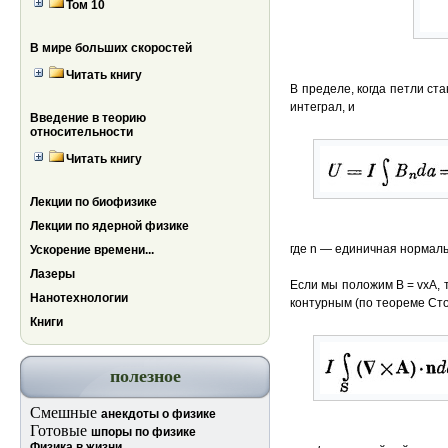
Том 10
В мире больших скоростей
Читать книгу
В пределе, когда петли ст
интеграл, и
Введение в теорию
относительности
Читать книгу
Лекции по биофизике
Лекции по ядерной физике
где n — единичная нормаль
Ускорение времени...
Лазеры
Если мы положим В = vxA,
Нанотехнологии
контурным (по теореме Сто
Книги
полезное
Смешные
анекдоты о физике
Готовые
шпоры по физике
Физика в жизни