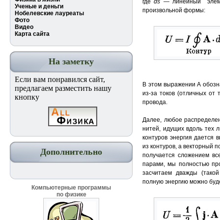
где
ds
— линейный элеме
Ученые и деньги
произвольной формы:
Нобелевские лауреаты
Фото
Видео
Карта сайта
На заметку
Если вам понравился сайт,
В этом выражении А обозн
предлагаем разместить нашу
из-за токов (отличных от
кнопку
провода.
Далее, любое распределен
нитей, идущих вдоль тех л
контуров энергия дается в
из контуров, а векторный 
Дополнительно
получается сложением все
парами, мы полностью пр
засчитаем дважды (такой
полную энергию можно буде
Компьютерные программы
по физике