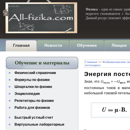
Физика
- одна из самых удив
педагоги сталкиваются с бо
Данный ресурс поможет эффек
Главная
Новости
Обучение
Лекции
Обучение и материалы
Главная
>>
Фейнмановские ле
потенциал
Энергия пост
Физический справочник
Формулы по физике
Зная, что
U
= —
U
,
и
полн
мех
Шпаргалки по физике
постоянных токов в магн
небольшой токовой петель
Энциклопедия
Репетиторы по физике
Работа для физиков
Быстрый устный счет
Виртуальные лабораторные