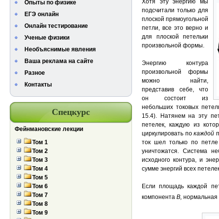
Хотя эту энергию мы
Опыты по физике
подсчитали только для
ЕГЭ онлайн
плоской прямоугольной
Онлайн тестирование
петли, все это верно и
для плоской петельки
Ученые физики
произвольной формы.
Необъяснимые явления
Ваша реклама на сайте
Энергию контура
произвольной формы
Разное
можно найти,
Контакты
представив себе, что
он состоит из
небольших токовых петель
Спецкурс
15.4). Натянем на эту п
петелек, каждую из котор
Фейнмановские лекции
циркулировать по
каждой
п
ток шел только по петле
Том 1
уничтожатся. Система не
Том 2
исходного контура, и эне
Том 3
сумме энергий всех петелек
Том 4
Том 5
Если площадь каждой пет
Том 6
Том 7
компонента
В,
нормальная 
Том 8
Том 9