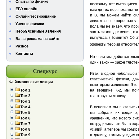
Опыты по физике
поскольку все имеющиеся 
ЕГЭ онлайн
нам до тех пор, пока мы не
и В, мы можем найти си
Онлайн тестирование
движется со скоростью v.
Ученые физики
пола мы не знаем, что прои
Необъяснимые явления
знать закон движения, ко
импульса. (Помните? Об э
Ваша реклама на сайте
эффекты теории относитель
Разное
Контакты
Но если мы действительно
один закон — закон тяготен
Спецкурс
Итак, в одной небольшой
классической физики, да
Фейнмановские лекции
некоторым излишком. Это 
Том 1
на вершине К-2, мы почт
Том 2
квантовую механику.
Том 3
Том 4
В основном мы пытались н
Том 5
мы собрали их воедино,
Том 6
уравнения, что нового ск
Том 7
потрудились, чтобы вскар
Том 8
усилий, а теперь мы собир
Том 9
в долину, там мы увидим в