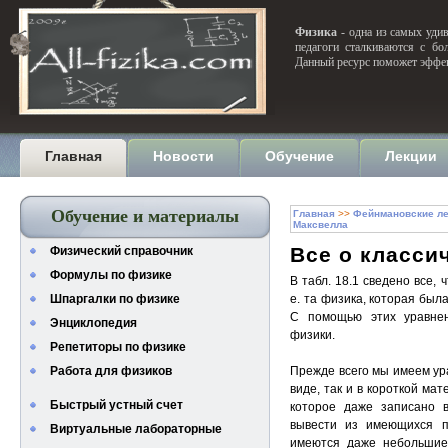
Физика
- одна из самых удив
педагоги сталкиваются с бо
Данный ресурс поможет эффек
Главная
Новости
Обучение
Лекции
Обучение и материалы
Главная
>>
Фейнмановские ле
Максвелла
Все о класси
Физический справочник
Формулы по физике
В табл. 18.1 сведено все,
Шпаргалки по физике
е. та физика, которая была
С помощью этих уравнен
Энциклопедия
физики.
Репетиторы по физике
Работа для физиков
Прежде всего мы имеем ур
виде, так и в короткой ма
Быстрый устный счет
которое даже записано в
вывести из имеющихся п
Виртуальные лабораторные
имеются даже небольшие