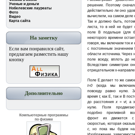
Ученые и деньги
решение. Поэтому сначал
Нобелевские лауреаты
действительно ли оно удо
Фото
вычислили, на самом деле 
Видео
Карта сайта
Так и должно быть, пото
листа, то в ней не будет
поле В подальше (для
На заметку
некоторого времени остае
говоря, мы включаем ток и
Если вам понравился сайт,
с постоянным значением 
предлагаем разместить нашу
области источника. Через
кнопку
поле всюду, вплоть до н
Вследствие симметрии оно
отрицательном x-направле
Поле Е делает то же само
t=0
(когда мы включае
повсюду равно нулю. За
Дополнительно
время
t,
как Е, так и В пос
до расстояния
х
=
vt,
а 
нулю. Поля продвигаю
подобно приливной во
Компьютерные программы
фронт их движется с 
по физике
скоростью, которая оказы
с
, но пока мы будем н
Изображение зависимост