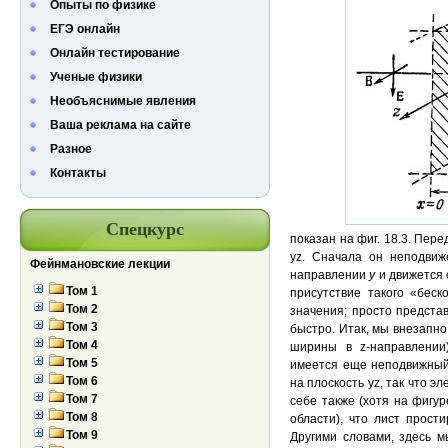
Опыты по физике
ЕГЭ онлайн
Онлайн тестирование
Ученые физики
Необъяснимые явления
Ваша реклама на сайте
Разное
Контакты
Спецкурс
показан на фиг. 18.3. Пер
yz. Сначала он неподвиж
Фейнмановские лекции
направлении
у
и движется 
Том 1
присутствие такого «беск
Том 2
значения; просто представ
Том 3
быстро. Итак, мы внезапн
Том 4
ширины в z-направлении)
Том 5
имеется еще неподвижный
Том 6
на плоскость yz, так что 
Том 7
себе также (хотя на фигур
Том 8
области), что лист прост
Том 9
Другими словами, здесь м