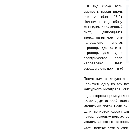
и вид сбоку, если
смотреть назад вдоль
оси
z
(фиг. 18.6).
Начнем с вида сбоку.
Мы видим заряженный
лист, движущийся
вверх; магнитное поле
направлено внутрь
страницы для
+х
и от
страницы для –
х,
а
электрическое поле
направлено вниз
всюду, вплоть до
х =
±
vt.
Посмотрим, согласуются 
нарисуем одну из тех пе
контурного интеграла, ск
одна сторона прямоугольни
области, до которой поля
магнитный поток. Если он 
Если волновой фронт дв
поток, поскольку поверхно
увеличивается со скорос
часть поверхности внутри