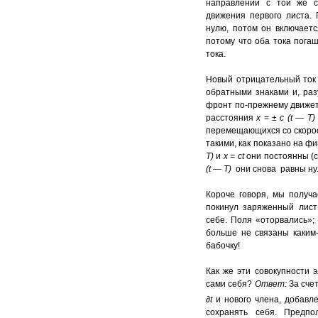
направлении с той же с
движения первого листа. 
нулю, потом он включает
потому что оба тока пога
тока.
Новый отрицательный ток 
обратными знаками и, ра
фронт по-прежнему движет
расстояния
х
= ±
с (
t
—
Т)
перемещающихся со скорость
такими, как показано на фиг
Т)
и
x
=
ct
они постоянны (
(
t
—
Т)
они снова равны ну
Короче говоря, мы получ
покинул заряженный лист
себе. Поля «оторвались»;
больше не связаны каким-
бабочку!
Как же эти совокупности э
сами себя?
Ответ:
За сче
∂t
и нового члена, добавл
сохранять себя. Предпо