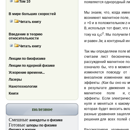
Том 10
появляется однородный лис
Мы знаем, что, когда име
В мире больших скоростей
возникнет магнитное поле
Читать книгу
х
>0 и в положительном z
В, используя тот факт, что
2
Введение в теорию
току на ε
с
. Мы получили 
0
относительности
w
равен
Jw
,
а контурный ин
Читать книгу
Так мы определяем поле в
считаем лист бесконеч
Лекции по биофизике
рассуждений магнитное п
Лекции по ядерной физике
означало бы, что в момент
изменяется повсюду от 
Ускорение времени...
внезапном изменении маг
Лазеры
эффекты.
(Как бы оно ни 
Нанотехнологии
в результате движени
магнитное поле и, сле
Книги
эффекты. Если электричес
нуля и меняться к какому
полезное
которая будет вносить вкла
разные уравнения зацепля
Смешные
решения для всех полей с
анекдоты о физике
Готовые
шпоры по физике
Физика в жизни
Рассматривая уравнения