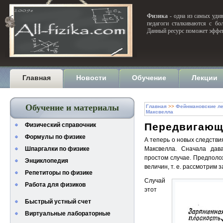
Физика
- одна из самых удив
педагоги сталкиваются с бо
Данный ресурс поможет эффек
Главная
Новости
Обучение
Лекции
Обучение и материалы
Главная
>>
Фейнмановские ле
Максвелла
Передвигающ
Физический справочник
Формулы по физике
А теперь о новых следстви
Шпаргалки по физике
Максвелла. Сначала дав
простом случае. Предполож
Энциклопедия
величин, т. е. рассмотрим 
Репетиторы по физике
Случай
Работа для физиков
этот
Быстрый устный счет
Виртуальные лабораторные