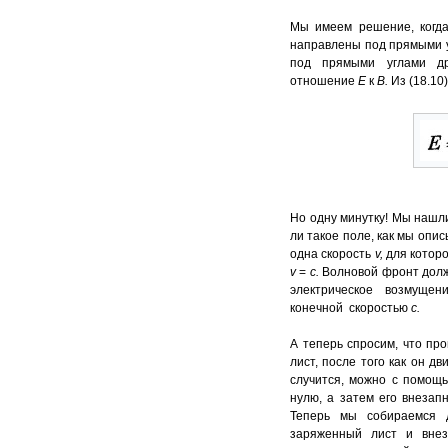
Мы имеем решение, когда
направлены под прямыми у
под прямыми углами др
отношение
Е
к
В.
Из (18.10
Но одну минутку! Мы наш
ли такое поле, как мы опи
одна скорость
v
,
для котор
v
=
с.
Волновой фронт долж
электрическое возмуще
конечной скоростью
с.
А теперь спросим, что пр
лист, после того как он д
случится, можно с помощь
нулю, а затем его внезап
Теперь мы собираемся 
заряженный лист и внез