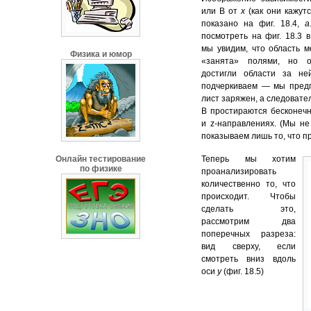
или В от
х
(как они кажу
показано на фиг. 18.4,
а
посмотреть на фиг. 18.3
мы увидим, что область 
Физика и юмор
«занята» полями, но 
достигли области за не
подчеркиваем — мы предп
лист заряжен, а следовател
В простираются бесконеч
и z-направлениях. (Мы не
показываем лишь то, что 
Онлайн тестирование
Теперь мы хотим
по физике
проанализировать
количественно то, что
происходит. Чтобы
сделать это,
рассмотрим два
поперечных разреза:
вид сверху, если
смотреть вниз вдоль
оси
у
(фиг. 18.5)