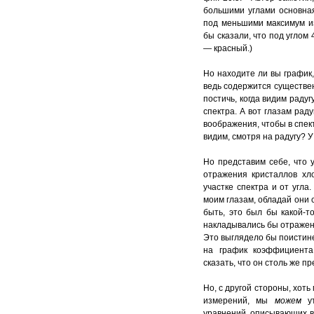
большими углами основная
под меньшими максимум из
бы сказали, что под углом
— красный.)
Но находите ли вы график,
ведь содержится существе
постичь, когда видим раду
спектра. А вот глазам раду
воображения, чтобы в спек
видим, смотря на радугу? У
Но представим себе, что 
отражения кристаллов хл
участке спектра и от угла
моим глазам, обладай они 
быть, это был бы какой-т
накладывались бы отражен
Это выглядело бы поистине 
на график коэффициента
сказать, что он столь же п
Но, с другой стороны, хоть
измерений, мы
можем
у
уравнений, описывающих в