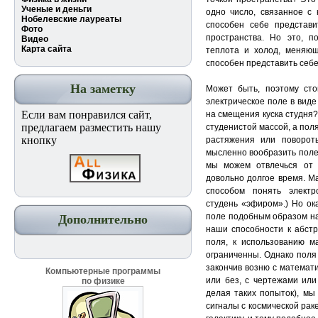
Ученые и деньги
одно число, связанное с 
Нобелевские лауреаты
способен себе представи
Фото
пространства. Но это, п
Видео
Карта сайта
теплота и холод, меняющ
способен представить себ
На заметку
Может быть, поэтому сто
электрическое поле в виде
Если вам понравился сайт,
на смещения куска студня?
предлагаем разместить нашу
студенистой массой, а пол
кнопку
растяжения или поворот
мысленно вообразить поле. 
мы можем отвлечься от 
довольно долгое время. М
способом понять электр
студень «эфиром».) Но ок
поле подобным образом на
Дополнительно
наши способности к абст
поля, к использованию ма
ограниченны. Однако поля
закончив возню с математ
Компьютерные программы
или без, с чертежами или
по физике
делая таких попыток), мы
сигналы с космической рак