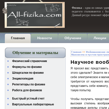
Физика
- одна из самых удив
педагоги сталкиваются с бо
Данный ресурс поможет эффек
Главная
Новости
Обучение
Лекции
Обучение и материалы
Главная
>>
Фейнмановские ле
Максвелла в пустом простран
Научное воо
Физический справочник
Формулы по физике
Я просил вас представить
Шпаргалки по физике
этого сделали? Знаете ли 
себе электрическое и магн
Энциклопедия
требуется от научного во
Репетиторы по физике
представить себе комнату,
Работа для физиков
такую попытку.
Быстрый устный счет
Чтобы получить представл
высокая степень вообра
Виртуальные лабораторные
невидимые ангелы стали 