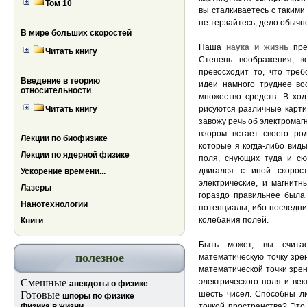
Том 10
вы сталкиваетесь с такими
не терзайтесь, дело обычн
В мире больших скоростей
Наша
наука и жизнь
пре
Читать книгу
Степень воображения, к
превосходит то, что тре
Введение в теорию
идеи намного труднее во
относительности
множество средств. В ход
Читать книгу
рисуются различные картин
завожу речь об электромаг
взором встает своего ро
Лекции по биофизике
которые я когда-либо вид
Лекции по ядерной физике
поля, снующих туда и сю
двигался с иной скоро
Ускорение времени...
электрические, и магнитн
Лазеры
гораздо правильнее была
Нанотехнологии
потенциалы, ибо последни
колебания полей.
Книги
Быть может, вы счита
полезное
математическую точку зре
математической точки зрен
Смешные
электрического поля и век
анекдоты о физике
Готовые
шесть чисел. Способны ли
шпоры по физике
Физика в жизни
точкой пространства? Это