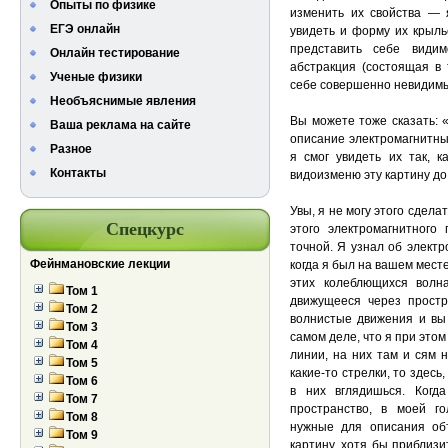
Опыты по физике
изменить их свойства — 
ЕГЭ онлайн
увидеть и форму их крылье
представить себе види
Онлайн тестирование
абстракция (состоящая в 
Ученые физики
себе совершенно невидимы
Необъяснимые явления
Вы можете тоже сказать: 
Ваша реклама на сайте
описание электромагнитных
Разное
я смог увидеть их так, к
Контакты
видоизменю эту картину до
Увы, я не могу этого сдела
Спецкурс
этого электромагнитного
точной. Я узнал об электр
Фейнмановские лекции
когда я был на вашем мест
этих колеблющихся волна
Том 1
движущееся через простр
Том 2
волнистые движения и вы 
Том 3
самом деле, что я при это
Том 4
линии, на них там и сям 
Том 5
какие-то стрелки, то здесь
Том 6
в них вглядишься. Когд
Том 7
пространство, в моей го
Том 8
нужные для описания объ
Том 9
картину, хотя бы приблизи