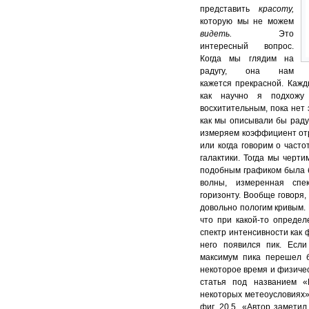
представить
красоту,
которую мы не можем
видеть.
Это
интересный вопрос.
Когда мы глядим на
радугу, она нам
кажется прекрасной. Кажды
как научно я подхожу 
восхитительным, пока нет 
как мы описывали бы раду
измеряем коэффициент отр
или когда говорим о част
галактики. Тогда мы черти
подобным графиком была б
волны, измеренная спе
горизонту. Вообще говоря
довольно пологим кривым. 
что при какой-то определ
спектр интенсивности как 
него появился пик. Если
максимум пика перешел б
некоторое время и физиче
статья под названием «
некоторых метеоусловиях».
фиг. 20.5. «Автор заметил