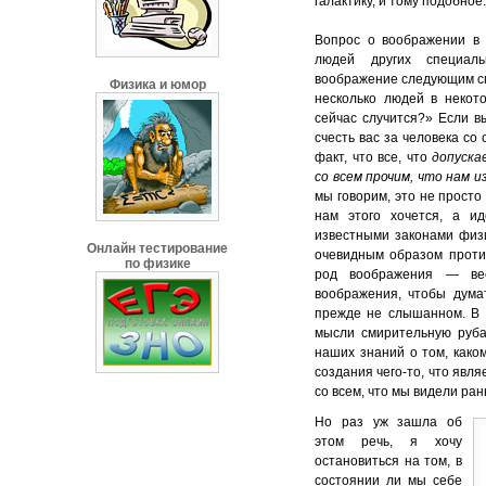
галактику, и тому подобное.
Вопрос о воображении в 
людей других специал
воображение следующим сп
Физика и юмор
несколько людей в некото
сейчас случится?» Если вы
счесть вас за человека со
факт, что все, что
допуск
со всем прочим, что нам и
мы говорим, это не просто
нам этого хочется, а ид
известными законами физи
Онлайн тестирование
очевидным образом проти
по физике
род воображения — ве
воображения, чтобы думат
прежде не слышанном. В т
мысли смирительную руба
наших знаний о том, како
создания чего-то, что явл
со всем, что мы видели ра
Но раз уж зашла об
этом речь, я хочу
остановиться на том, в
состоянии ли мы себе