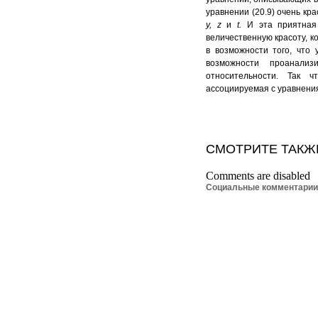
уравнении (20.9) очень кр
у,
z
и
t
.
И эта приятна
величественную красоту, к
в возможности того, что 
возможности проанали
относительности. Так ч
ассоциируемая с уравнени
СМОТРИТЕ ТАКЖ
Comments are disabled
Социальные комментари