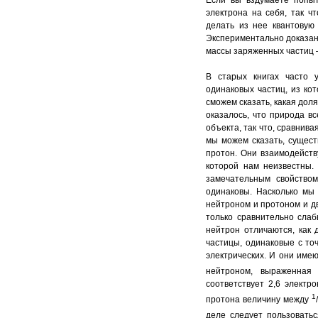
Если вы вздумаете попыт
электрона на себя, так ч
делать из нее квантовую
Экспериментально доказано
массы заряженных частиц 
В старых книгах часто 
одинаковых частиц, из ко
сможем сказать, какая дол
оказалось, что природа в
объекта, так что, сравнив
мы можем сказать, сущест
протон. Они взаимодейст
которой нам неизвестны.
замечательным свойство
одинаковы. Насколько мы
нейтроном и протоном и д
только сравнительно сла
нейтрон отличаются, как 
частицы, одинаковые с то
электрических. И они име
нейтроном, выраженная
соответствует 2,6 электр
1
протона величину между
/
деле следует пользоватьс