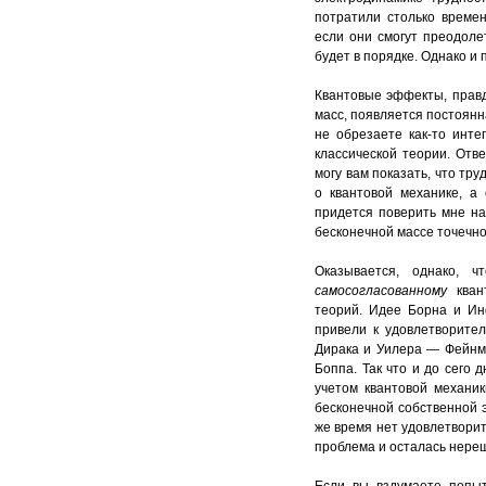
потратили столько времен
если они смогут преодоле
будет в порядке. Однако и
Квантовые эффекты, прав
масс, появляется постоян
не обрезаете как-то инт
классической теории. Отв
могу вам показать, что тр
о квантовой механике, а
придется поверить мне на
бесконечной массе точечно
Оказывается, однако, 
самосогласованному
ква
теорий. Идее Борна и Ин
привели к удовлетворите
Дирака и Уилера — Фейнма
Боппа. Так что и до сего 
учетом квантовой механи
бесконечной собственной э
же время нет удовлетворит
проблема и осталась нере