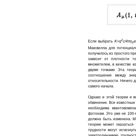
2
Если выбрать
K=
q
c
/4
πε
a
0
Максвелла для потенциало
получилось из простого пр
зависит от плотности то
множителем, в качестве к
двумя точками. Эта теор
соотношение между эне
относительности. Ничего д
самого начала.
Однако и этой теории и 
обвинение. Все известные
необходима квантовомех
фотонам. Это уже не 100-
должна быть изменена. М
теорию может оказаться 
трудности могут исчезну
электродинамике труднос