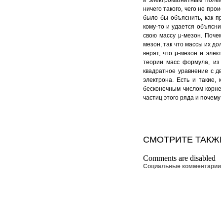
и электромагнитным поле
ничего такого, чего не про
было бы объяснить, как п
кому-то и удается объясни
свою массу μ-мезон. Почем
мезон, так что массы их д
верят, что μ-мезон и эле
теории масс формула, из
квадратное уравнение с д
электрона. Есть и такие,
бесконечным числом корне
частиц этого ряда и почему
СМОТРИТЕ ТАКЖ
Comments are disabled
Социальные комментари