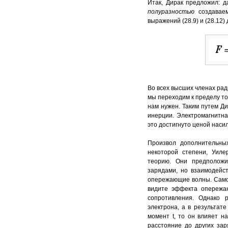
Итак, Дирак предложил: д
полуразностью
создаваем
выражений (28.9) и (28.12)
Во всех высших членах ради
мы переходим к пределу точ
нам нужен. Таким путем Д
инерции. Электромагнитна
это достигнуто ценой наси
Произвол дополнительны
некоторой степени, Уил
теорию. Они предположи
зарядами, но взаимодейс
опережающие волны. Самое
видите эффекта опережа
сопротивления. Однако 
электрона, а в результат
момент t, то он влияет н
расстояние до других зар