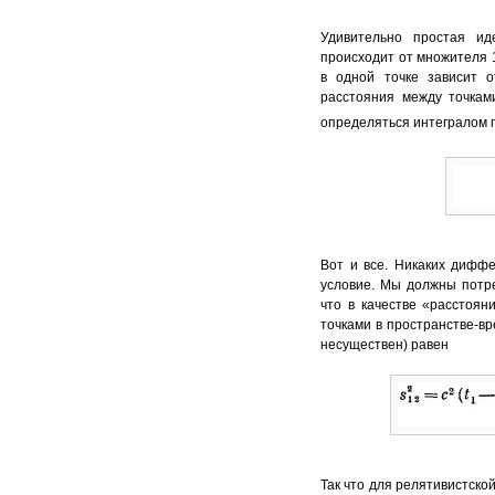
Удивительно простая и
происходит от множителя 1
в одной точке зависит 
расстояния между точками
определяться интегралом п
Вот и все. Никаких дифф
условие. Мы должны потре
что в качестве «расстоя
точками в пространстве-вр
несуществен) равен
Так что для релятивистско