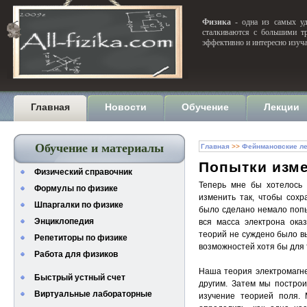
Физика
- одна из самых уди
сталкиваются с большими тр
эффективно и интересно изуч
Главная
Новости
Обучение
Лекции
Обучение и материалы
Главная
>>
Фейнмановские ле
Попытки изм
Физический справочник
Теперь мне бы хотелось 
Формулы по физике
изменить так, чтобы сохр
Шпаргалки по физике
было сделано немало попы
Энциклопедия
вся масса электрона ока
теорий не суждено было в
Репетиторы по физике
возможностей хотя бы для 
Работа для физиков
Наша теория электромагне
Быстрый устный счет
другим. Затем мы постро
Виртуальные лабораторные
изучение теорией поля.