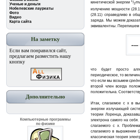
1
кинетической энергии
/
m
2
Ученые и деньги
Нобелевские лауреаты
излучению мощности (28.10
Фото
(28.11) справедливо в общ
Видео
заряда. Мы можем доказат
Карта сайта
эквивалентны. Перепишем д
На заметку
Если вам понравился сайт,
предлагаем разместить нашу
кнопку
что будет просто алге
периодическое, то величин
что если мы возьмем
средн
второй член всегда полож
положительна. Соответству
Дополнительно
Итак, слагаемое с x в в
энергии излучающей сист
теории Лоренца, доказавш
Компьютерные программы
электрона самого на себя
по физике
слагаемого с х. Проблем
слагаемого в выражении (2
классическая теория электр