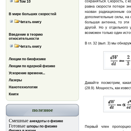
сохраняться. Скорость, с 
Том 10
равна скорости потери эн
назван радиационным со
В мире больших скоростей
дополнительные силы, на 
Читать книгу
большая антенна, то эти
другой. Но у отдельного 
возможен только один исто
Введение в теорию
относительности
В гл. 32 (вып. 3) мы обна
Читать книгу
Лекции по биофизике
Лекции по ядерной физике
Ускорение времени...
Лазеры
Давайте посмотрим, как
Нанотехнологии
(28.9). Мощность, как извес
Книги
полезное
Смешные
анекдоты о физике
Готовые
шпоры по физике
Первый член пропорцио
Физика в жизни