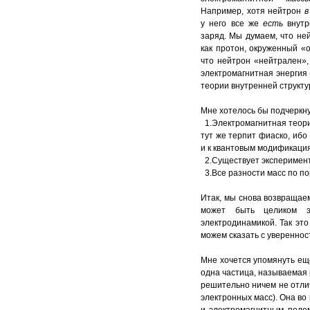
Например, хотя нейтрон
в
у него все же
есть
внут
заряд. Мы думаем, что не
как протон, окруженный «о
что нейтрон «нейтрален», 
электромагнитная энергия 
теории внутренней структу
Мне хотелось бы подчеркн
1.Электромагнитная теори
тут же терпит фиаско, ибо
и к квантовым модификаци
2.Существует эксперимент
3.Все разности масс по по
Итак, мы снова возвращае
может быть целиком эл
электродинамикой. Так это
можем сказать с увереннос
Мне хочется упомянуть ещ
одна частица, называемая 
решительно ничем не отлич
электронных масс). Она во 