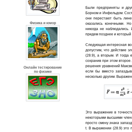
Были предприняты и дру
Борном и Инфельдом. Сост
они перестают быть лине
Физика и юмор
оказались конечными. Н
никогда не наблюдались.
придем позднее и который
Следующая интересная воз
допустим, что действие 
(28.9), а вторым. И тогда
сохранив при этом второе
решения уравнений Максве
Онлайн тестирование
если бы вместо запазды
по физике
несколько другим. Выраже
Это выражение в точности
некоторыми высшими член
просто смену
знака
запазд
t. В выражении (28.9) это