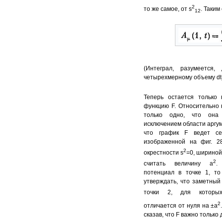
2
то же самое, от s
. Таким
12
(Интеграл, разумеется,
четырехмерному объему dt
Теперь остается только
функцию F. Относительно
только одно, что она
исключением области аргуме
что график F ведет се
изображенной на фиг. 28
2
окрестности s
=0, шириной
2
считать величину а
.
потенциал в точке 1, т
утверждать, что заметный
точки 2, для которы
2
отличается от нуля на ±а
сказав, что F важно только 