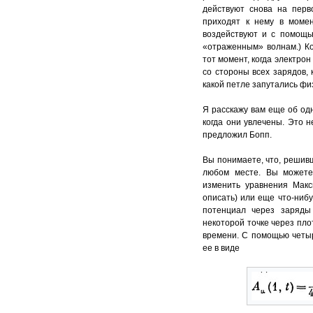
действуют снова на пер
приходят к нему в момент
воздействуют и с помощь
«отраженным» волнам.) К
тот момент, когда электро
со стороны всех зарядов,
какой петле запутались фи
Я расскажу вам еще об од
когда они увлечены. Это 
предложил Бопп.
Вы понимаете, что, решив
любом месте. Вы можете
изменить уравнения Макс
описать) или еще что-ни
потенциал через заряды
некоторой точке через пло
времени. С помощью четы
ее в виде