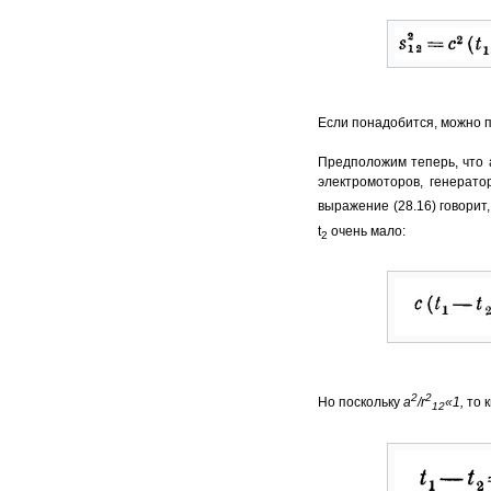
Если понадобится, можно п
Предположим теперь, что 
электромоторов, генерат
выражение (28.16) говорит,
t
очень мало:
2
2
2
Но поскольку
а
/r
«1,
то 
12