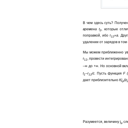
В чем здесь суть? Получе
времена
t
,
которые отли
2
поправкой, ибо r
»а.
Дру
12
удалении от зарядов в том
Мы можем приближенно увид
r
, провести интегрирова
12
–∞ до +∞. Но основной вкл
t
–r
/с.
Пусть функция
F
(
1
12
дает приблизительно
Kj
Δt
μ
Разумеется, величину j
сл
μ