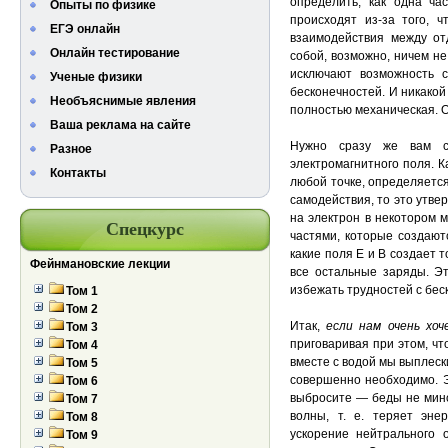
определить, как одна ча
Опыты по физике
происходят из-за того, 
ЕГЭ онлайн
взаимодействия между от
Онлайн тестирование
собой, возможно, ничем н
исключают возможность с
Ученые физики
бесконечностей. И никакой
Необъяснимые явления
полностью механическая. О
Ваша реклама на сайте
Нужно сразу же вам ск
Разное
электромагнитного поля. К
Контакты
любой точке, определяется
самодействия, то это утв
на электрон в некотором 
Спецкурс
частями, которые создаю
какие поля Е и В создает 
Фейнмановские лекции
все остальные заряды. Э
избежать трудностей с бес
Том 1
Том 2
Итак,
если нам очень хоч
Том 3
приговаривая при этом, что
Том 4
вместе с водой мы выплески
Том 5
совершенно необходимо. Э
Том 6
выбросите — беды не мино
Том 7
волны, т. е. теряет эне
Том 8
ускорение нейтрального 
Том 9