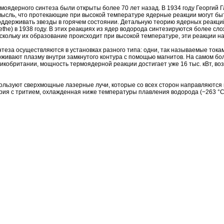
моядерного синтеза были открыты более 70 лет назад. В 1934 году Георгий Г
ысль, что протекающие при высокой температуре ядерные реакции могут быт
ддерживать звезды в горячем состоянии. Детальную теорию ядерных реакций
ethe) в 1938 году. В этих реакциях из ядер водорода синтезируются более сл
поскольку их образование происходит при высокой температуре, эти реакции
теза осуществляются в установках разного типа: одни, так называемые тока
рживают плазму внутри замкнутого контура с помощью магнитов. На самом б
кобритании, мощность термоядерной реакции достигает уже 16 тыс. кВт, во
спользуют сверхмощные лазерные лучи, которые со всех сторон направляютс
рия с тритием, охлажденная ниже температуры плавления водорода (−263 °C