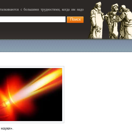
сталкиваются с большими трудностями, когда им надо
 науки».