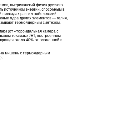
амов, американский физик русского
ь источником энергии, способным в
 в звездах развил нобелевский
ожные ядра других элементов — гелия,
 называют термоядерным синтезом.
маки (от «тороидальная камера с
ольшом токамаке JET, построенном
звращая около 40% от вложенной в
я на мишень с термоядерным
).