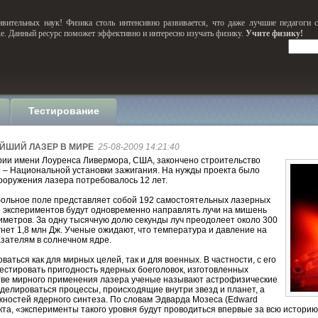
вительных наук! Физика столь интенсивно развивается, что даже лучшие педагоги 
ке. Данный ресурс поможет эффективно и интересно изучать физику.
Учите физику!
Тестирование
ЙШИЙ ЛАЗЕР В МИРЕ
25-08-2009 14:21:40
ии имени Лоуренса Ливермора, США, закончено строительство
 – Национальной установки зажигания. На нужды проекта было
сооружения лазера потребовалось 12 лет.
больное поле представляет собой 192 самостоятельных лазерных
е экспериментов будут одновременно направлять лучи на мишень
иметров. За одну тысячную долю секунды луч преодолеет около 300
гнет 1,8 млн Дж. Ученые ожидают, что температура и давление на
зателям в солнечном ядре.
аться как для мирных целей, так и для военных. В частности, с его
стировать пригодность ядерных боеголовок, изготовленных
стве мирного применения лазера ученые называют астрофизические
оделироваться процессы, происходящие внутри звезд и планет, а
жностей ядерного синтеза. По словам Эдварда Мозеса (Edward
кта, «эксперименты такого уровня будут проводиться впервые за всю историю