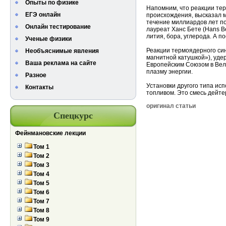
Опыты по физике
Напомним, что реакции тер
ЕГЭ онлайн
происхождения, высказал м
течение миллиардов лет по
Онлайн тестирование
лауреат Ханс Бете (Hans B
лития, бора, углерода. А 
Ученые физики
Реакции термоядерного син
Необъяснимые явления
магнитной катушкой»), уде
Ваша реклама на сайте
Европейским Союзом в Вели
плазму энергии.
Разное
Установки другого типа и
Контакты
топливом. Это смесь дейте
оригинал статьи
Спецкурс
Фейнмановские лекции
Том 1
Том 2
Том 3
Том 4
Том 5
Том 6
Том 7
Том 8
Том 9