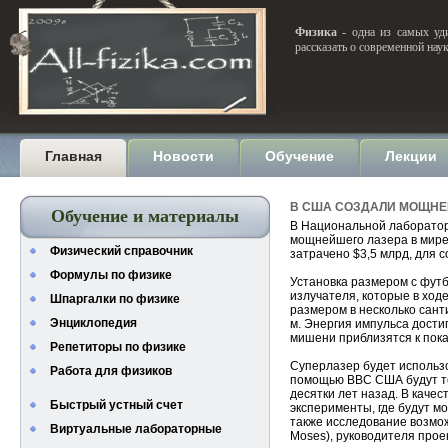
Физика
- одна из самых уди
рассказать о современной нау
Главная
Новости
Обучение
Лекции
В США СОЗДАЛИ МОЩНЕ
Обучение и материалы
В Национальной лаборатор
мощнейшего лазера в мире
Физический справочник
затрачено $3,5 млрд, для 
Формулы по физике
Установка размером с фут
излучателя, которые в ход
Шпаргалки по физике
размером в несколько сант
Энциклопедия
м. Энергия импульса дости
мишени приблизятся к пока
Репетиторы по физике
Суперлазер будет использов
Работа для физиков
помощью ВВС США будут те
десятки лет назад. В каче
Быстрый устный счет
эксперименты, где будут м
также исследование возмо
Виртуальные лабораторные
Moses), руководителя прое