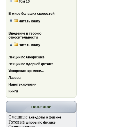
Том 10
В мире больших скоростей
Читать книгу
Введение в теорию
относительности
Читать книгу
Лекции по биофизике
Лекции по ядерной физике
Ускорение времени...
Лазеры
Нанотехнологии
Книги
полезное
Смешные
анекдоты о физике
Готовые
шпоры по физике
Физика в жизни