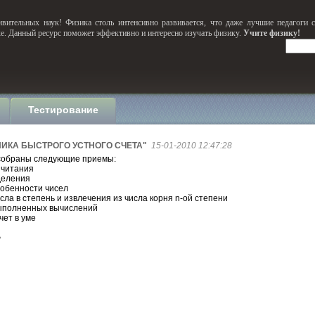
вительных наук! Физика столь интенсивно развивается, что даже лучшие педагоги 
ке. Данный ресурс поможет эффективно и интересно изучать физику.
Учите физику!
Тестирование
НИКА БЫСТРОГО УСТНОГО СЧЕТА"
15-01-2010 12:47:28
 собраны следующие приемы:
ычитания
деления
собенности чисел
сла в степень и извлечения из числа корня n-ой степени
выполненных вычислений
чет в уме
ь