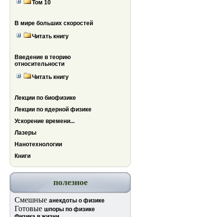
Том 10
В мире больших скоростей
Читать книгу
Введение в теорию
относительности
Читать книгу
Лекции по биофизике
Лекции по ядерной физике
Ускорение времени...
Лазеры
Нанотехнологии
Книги
полезное
Смешные
анекдоты о физике
Готовые
шпоры по физике
Физика в жизни