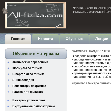
Физика
- одна из самых уди
рассказать о современной нау
Главная
Новости
Обучение
Лекции
ЗАКОНЧЕН РАЗДЕЛ "ТЕХ
Обучение и материалы
В разделе быстрого счета
- упрощение сложения и в
Физический справочник
- упрощение умножения и 
- способы, учитывающие о
Формулы по физике
- упрощение возведения чи
- проверка правильности 
Шпаргалки по физике
- упражнения на быстрый с
Энциклопедия
научиться быстро считат
Репетиторы по физике
Работа для физиков
Быстрый устный счет
Виртуальные лабораторные