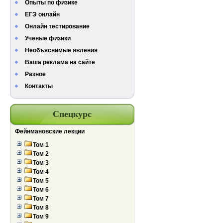
Опыты по физике
ЕГЭ онлайн
Онлайн тестирование
Ученые физики
Необъяснимые явления
Ваша реклама на сайте
Разное
Контакты
Спецкурс
Фейнмановские лекции
Том 1
Том 2
Том 3
Том 4
Том 5
Том 6
Том 7
Том 8
Том 9