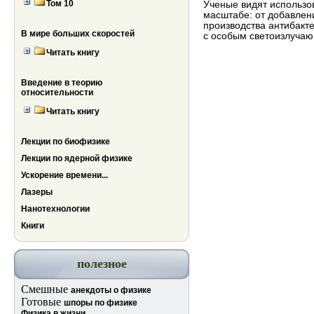
Том 10
Ученые видят использо
масштабе: от добавлени
производства антибакт
В мире больших скоростей
с особым светоизлуча
Читать книгу
Введение в теорию
относительности
Читать книгу
Лекции по биофизике
Лекции по ядерной физике
Ускорение времени...
Лазеры
Нанотехнологии
Книги
полезное
Смешные
анекдоты о физике
Готовые
шпоры по физике
Физика в жизни