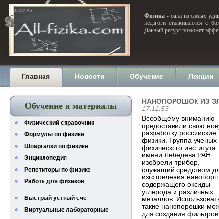
Физика
- одна из самых удив
педагоги сталкиваются с бо
Данный ресурс поможет эффек
Главная
Новости
Обучение
Лекции
НАНОПОРОШОК ИЗ Э
Обучение и материалы
17:11:53
Всеобщему вниманию
Физический справочник
предоставили свою но
разработку российские
Формулы по физике
физики. Группа ученых
Шпаргалки по физике
физического института
имени Лебедева РАН
Энциклопедия
изобрели прибор,
Репетиторы по физике
служащий средством д
изготовления нанопорш
Работа для физиков
содержащего оксиды
углерода и различных
Быстрый устный счет
металлов. Использоват
такие нанопорошки мо
Виртуальные лабораторные
для создания фильтров