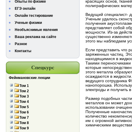
красящих основ, ткане
Опыты по физике
полиграфических матер
ЕГЭ онлайн
Ведущий специалист- д
Онлайн тестирование
Ученым удалось сконстр
Ученые физики
получения акустоплазм
представляет собой об
Необъяснимые явления
мощности. Из-за дейст
существенно изменяютс
Ваша реклама на сайте
этого мы наблюдаем ус
Разное
Если представить что 
Контакты
заряженных частиц. Эт
находящимися в жидкост
Такими переносчиками 
Спецкурс
которые непосредственн
этого металла образую
осаждаются в жидкости
Фейнмановские лекции
ведущего сотрудника Ф
нанопорошка. Использу
Том 1
электроды и получить в
Том 2
Том 3
Размер подобных части
Том 4
металлов он может дох
Том 5
использовании очищенн
Полученные наночастиц
Том 6
количество некомпенси
Том 7
им с огромной активно
Том 8
химическими веществам
Том 9