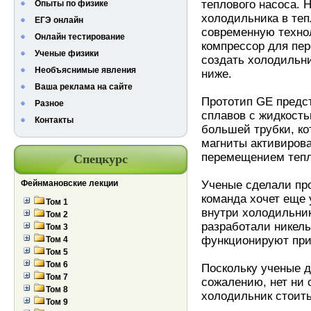
теплового насоса. 
Опыты по физике
холодильника в теп
ЕГЭ онлайн
современную техно
Онлайн тестирование
компрессор для пе
Ученые физики
создать холодильни
Необъяснимые явления
ниже.
Ваша реклама на сайте
Прототип GE предст
Разное
сплавов с жидкость
Контакты
большей трубки, ко
магниты активирова
перемещением тепл
Спецкурс
Фейнмановские лекции
Ученые сделали про
команда хочет еще 
Том 1
внутри холодильник
Том 2
разработали никель
Том 3
функционируют при
Том 4
Том 5
Том 6
Поскольку ученые д
Том 7
сожалению, нет ни 
Том 8
холодильник стоить
Том 9