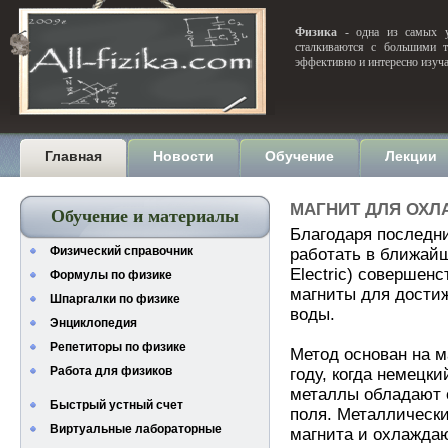
Физика
- одна из самых уд
сталкиваются с большими т
эффективно и интересно изуч
Главная
Новости
Обучение
Лекции
МАГНИТ ДЛЯ ОХ
Обучение и материалы
Благодаря последн
Физический справочник
работать в ближайш
Electric) совершен
Формулы по физике
магниты для достиж
Шпаргалки по физике
воды.
Энциклопедия
Репетиторы по физике
Метод основан на м
Работа для физиков
году, когда немецк
металлы обладают 
Быстрый устный счет
поля. Металлически
Виртуальные лабораторные
магнита и охлажда