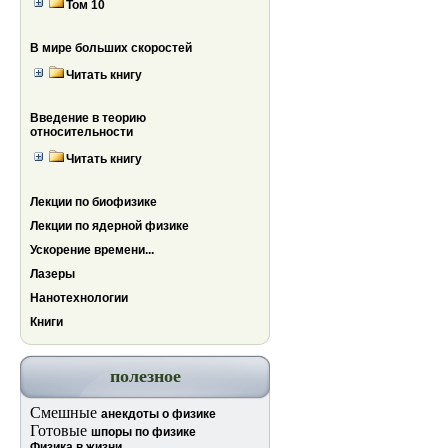
Том 10
В мире больших скоростей
Читать книгу
Введение в теорию
относительности
Читать книгу
Лекции по биофизике
Лекции по ядерной физике
Ускорение времени...
Лазеры
Нанотехнологии
Книги
полезное
Смешные
анекдоты о физике
Готовые
шпоры по физике
Физика в жизни