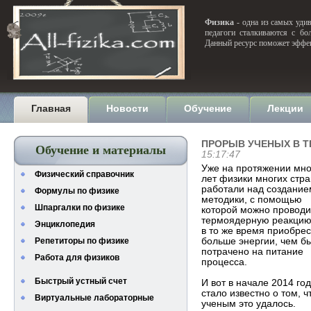
Физика
- одна из самых удив
педагоги сталкиваются с бо
Данный ресурс поможет эффек
Главная
Новости
Обучение
Лекции
ПРОРЫВ УЧЕНЫХ В 
Обучение и материалы
15:17:47
Уже на протяжении мно
Физический справочник
лет физики многих стра
работали над создание
Формулы по физике
методики, с помощью
Шпаргалки по физике
которой можно проводи
термоядерную реакцию
Энциклопедия
в то же время приобрес
Репетиторы по физике
больше энергии, чем б
потрачено на питание
Работа для физиков
процесса.
Быстрый устный счет
И вот в начале 2014 го
стало известно о том, ч
Виртуальные лабораторные
ученым это удалось.