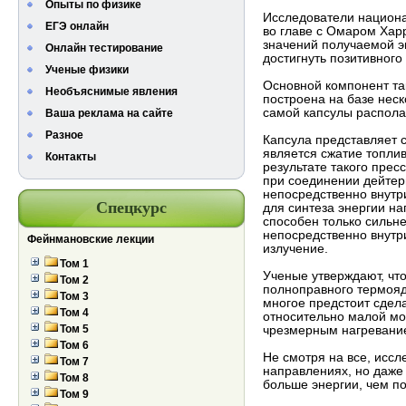
Опыты по физике
Исследователи национ
ЕГЭ онлайн
во главе с Омаром Хар
значений получаемой э
Онлайн тестирование
достигнуть позитивного 
Ученые физики
Основной компонент так
Необъяснимые явления
построена на базе неск
самой капсулы распола
Ваша реклама на сайте
Разное
Капсула представляет 
является сжатие топлив
Контакты
результате такого прес
при соединении дейтер
непосредственно внутр
Спецкурс
для синтеза энергии на
способен только сильн
непосредственно внутр
Фейнмановские лекции
излучение.
Том 1
Ученые утверждают, чт
Том 2
полноправного термояд
Том 3
многое предстоит сдел
Том 4
относительно малой мо
Том 5
чрезмерным нагревание
Том 6
Не смотря на все, исс
Том 7
направлениях, но даже
Том 8
больше энергии, чем по
Том 9