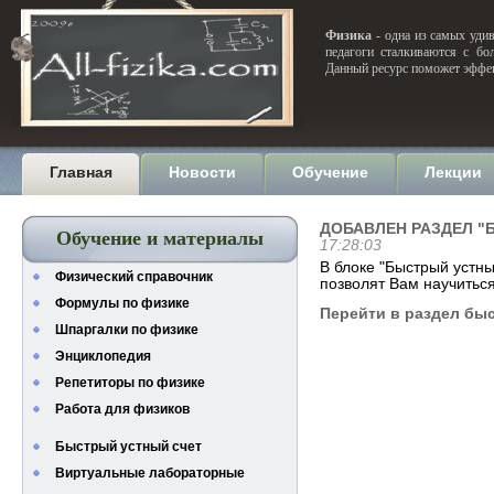
Физика
- одна из самых удив
педагоги сталкиваются с бо
Данный ресурс поможет эффек
Главная
Новости
Обучение
Лекции
ДОБАВЛЕН РАЗДЕЛ 
Обучение и материалы
17:28:03
В блоке "Быстрый устны
Физический справочник
позволят Вам научиться
Формулы по физике
Перейти в раздел быс
Шпаргалки по физике
Энциклопедия
Репетиторы по физике
Работа для физиков
Быстрый устный счет
Виртуальные лабораторные