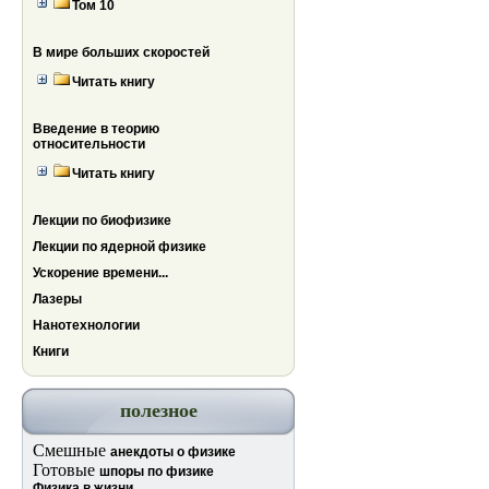
Том 10
В мире больших скоростей
Читать книгу
Введение в теорию
относительности
Читать книгу
Лекции по биофизике
Лекции по ядерной физике
Ускорение времени...
Лазеры
Нанотехнологии
Книги
полезное
Смешные
анекдоты о физике
Готовые
шпоры по физике
Физика в жизни